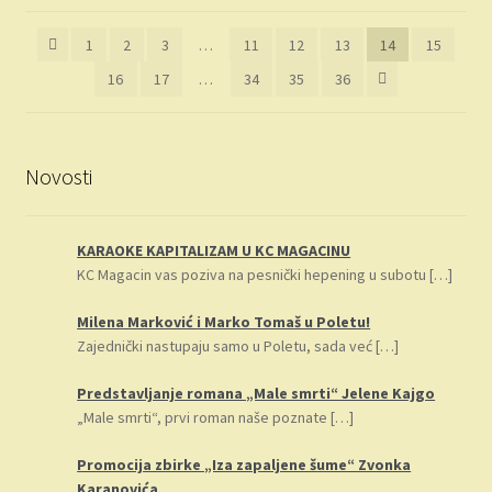
najnovijem
1
2
3
…
11
12
13
14
15
16
17
…
34
35
36
Novosti
KARAOKE KAPITALIZAM U KC MAGACINU
KC Magacin vas poziva na pesnički hepening u subotu
[…]
Milena Marković i Marko Tomaš u Poletu!
Zajednički nastupaju samo u Poletu, sada već
[…]
Predstavljanje romana „Male smrti“ Jelene Kajgo
„Male smrti“, prvi roman naše poznate
[…]
Promocija zbirke „Iza zapaljene šume“ Zvonka
Karanovića