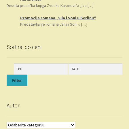
Deseta pesnička knjiga Zvonka Karanovića „Iza
[…]
Promocija romana „Sila i Soni u Berlinu“
Predstavljanje romana „Sila i Soni u
[…]
Sortiraj po ceni
Minimalna
Maksimalna
cena
cena
Filter
Autori