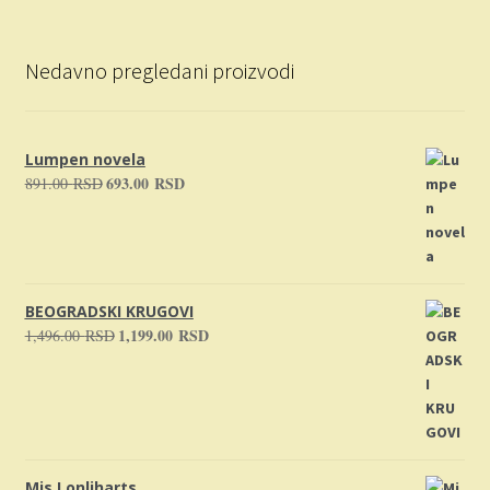
Nedavno pregledani proizvodi
Lumpen novela
693.00
RSD
891.00
RSD
Originalna
Trenutna
cena
cena
je
je:
bila:
693.00 RSD.
891.00 RSD.
BEOGRADSKI KRUGOVI
1,199.00
RSD
1,496.00
RSD
Originalna
Trenutna
cena
cena
je
je:
bila:
1,199.00 RSD.
1,496.00 RSD.
Mis Lonliharts