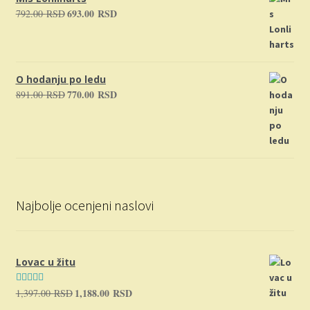
693.00
RSD
792.00
RSD
Originalna
Trenutna
cena
cena
je
je:
bila:
693.00 RSD.
792.00 RSD.
O hodanju po ledu
770.00
RSD
891.00
RSD
Originalna
Trenutna
cena
cena
je
je:
bila:
770.00 RSD.
891.00 RSD.
Najbolje ocenjeni naslovi
Lovac u žitu
1,188.00
RSD
1,397.00
RSD
Originalna
Trenutna
Ocenjeno sa
cena
cena
5.00
od 5