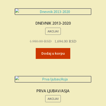
DNEVNIK 2013-2020
AKCIJA!
Originalna
Trenutna
1,980.00
RSD
1,694.00
RSD
cena
cena
je
je:
Dodaj u korpu
bila:
1,694.00 RSD.
1,980.00 RSD.
PRVA LJUBAV/ASJA
AKCIJA!