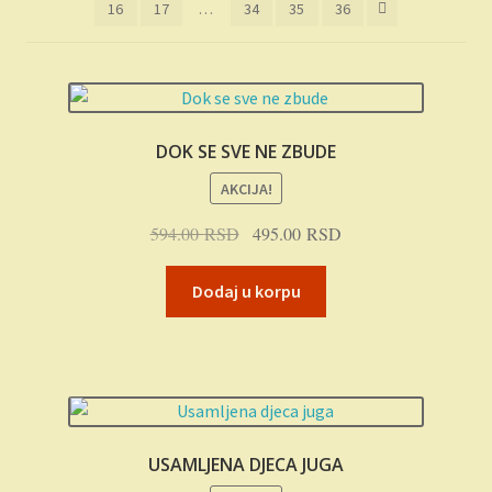
16
17
…
34
35
36
Plaćanje
Privatnost
Uslovi korišćenja
DOK SE SVE NE ZBUDE
AKCIJA!
Originalna
Trenutna
594.00
RSD
495.00
RSD
cena
cena
je
je:
Dodaj u korpu
bila:
495.00 RSD.
594.00 RSD.
USAMLJENA DJECA JUGA