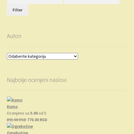
cena
cena
Filter
Autori
Najbolje ocenjeni naslovi
Komo
Ocenjeno sa
5.00
od 5
Originalna
Trenutna
891.00
RSD
770.00
RSD
cena
cena
je
je:
Ogrebotine