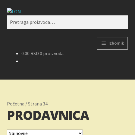
Preskoči
Skoči
Pretraži
na
na
Pretraga
navigaciju
sadržaj
za:
Izbornik
0.00
RSD
0 proizvoda
Početak
Kontakt
Korpa
Početna
/
Strana 34
Kupovina, isporuka i reklamacije
PRODAVNICA
Moj nalog