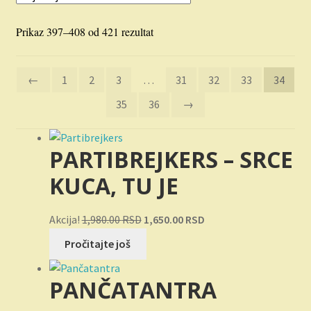
Novosti
Sortirano
Prikaz 397–408 od 421 rezultat
O nama
po
najnovijem
Plaćanje
←
1
2
3
…
31
32
33
34
35
36
→
Privatnost
PARTIBREJKERS – SRCE
Uslovi korišćenja
KUCA, TU JE
Originalna
Trenutna
Akcija!
1,980.00
RSD
1,650.00
RSD
cena
cena
Pročitajte još
je
je:
bila:
1,650.00 RSD.
PANČATANTRA
1,980.00 RSD.