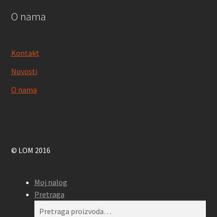
O nama
Kontakt
Novosti
O nama
© LOM 2016
Moj nalog
Pretraga
Pretraga
Pretraži