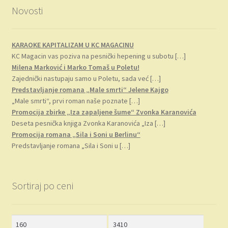
Novosti
KARAOKE KAPITALIZAM U KC MAGACINU
KC Magacin vas poziva na pesnički hepening u subotu
[…]
Milena Marković i Marko Tomaš u Poletu!
Zajednički nastupaju samo u Poletu, sada već
[…]
Predstavljanje romana „Male smrti“ Jelene Kajgo
„Male smrti“, prvi roman naše poznate
[…]
Promocija zbirke „Iza zapaljene šume“ Zvonka Karanovića
Deseta pesnička knjiga Zvonka Karanovića „Iza
[…]
Promocija romana „Sila i Soni u Berlinu“
Predstavljanje romana „Sila i Soni u
[…]
Sortiraj po ceni
Minimalna
Maksimalna