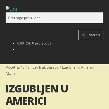
Preskoči
Skoči
Pretraži
na
na
Pretraga
navigaciju
sadržaj
za:
Izbornik
0.00
RSD
0 proizvoda
Početak
Kontakt
Početna
/
S
/
Singer Isak Baševis
/
Izgubljen u Americi
Korpa
Akcija!
IZGUBLJEN U
Kupovina, isporuka i reklamacije
AMERICI
Moj nalog