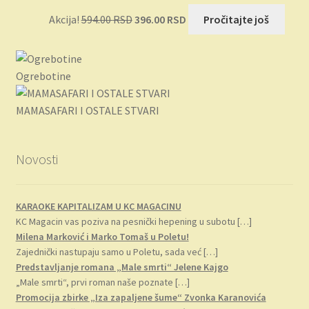
Originalna
Trenutna
Akcija!
594.00
RSD
396.00
RSD
Pročitajte još
cena
cena
je
je:
bila:
396.00 RSD.
Ogrebotine
594.00 RSD.
MAMASAFARI I OSTALE STVARI
Novosti
KARAOKE KAPITALIZAM U KC MAGACINU
KC Magacin vas poziva na pesnički hepening u subotu
[…]
Milena Marković i Marko Tomaš u Poletu!
Zajednički nastupaju samo u Poletu, sada već
[…]
Predstavljanje romana „Male smrti“ Jelene Kajgo
„Male smrti“, prvi roman naše poznate
[…]
Promocija zbirke „Iza zapaljene šume“ Zvonka Karanovića