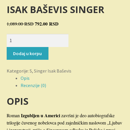
Novosti
ISAK BAŠEVIS SINGER
O nama
Originalna
792.00
RSD
Trenutna
1,089.00
RSD
cena
cena
Plaćanje
Izgubljen
je
je:
u
bila:
792.00 RSD.
Privatnost
Americi
1,089.00 RSD.
Dodaj u korpu
količina
Uslovi korišćenja
Kategorije:
S
,
Singer Isak Baševis
Opis
Recenzije (0)
OPIS
Izgubljen u Americi
Roman
završni je deo autobiografske
trilogije čuvenog nobelovca pod zajedničkim naslovom „Ljubav
i izgnanstvo“, priča o Singerovom odlasku iz Poljske i prvoj