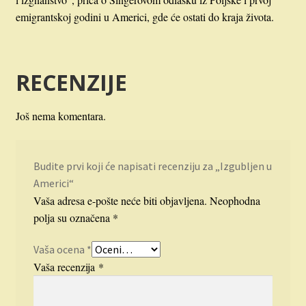
emigrantskoj godini u Americi, gde će ostati do kraja života.
RECENZIJE
Još nema komentara.
Budite prvi koji će napisati recenziju za „Izgubljen u
Americi“
Vaša adresa e-pošte neće biti objavljena.
Neophodna
polja su označena
*
Vaša ocena
*
Vaša recenzija
*