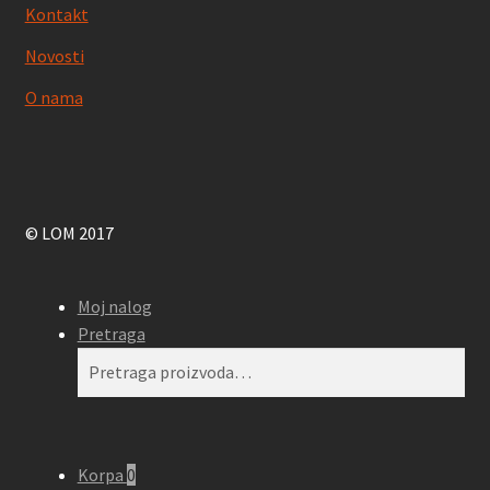
Kontakt
Novosti
O nama
© LOM 2017
Moj nalog
Pretraga
Pretraga
Pretraži
za:
Korpa
0