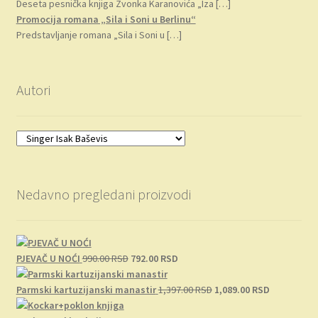
Deseta pesnička knjiga Zvonka Karanovića „Iza
[…]
Promocija romana „Sila i Soni u Berlinu“
Predstavljanje romana „Sila i Soni u
[…]
Autori
Nedavno pregledani proizvodi
Originalna
Trenutna
PJEVAČ U NOĆI
990.00
RSD
792.00
RSD
cena
cena
je
je:
Originalna
Trenutna
Parmski kartuzijanski manastir
1,397.00
RSD
1,089.00
RSD
bila:
792.00 RSD.
cena
cena