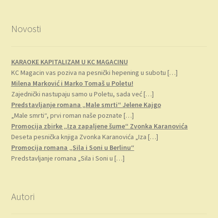
Novosti
KARAOKE KAPITALIZAM U KC MAGACINU
KC Magacin vas poziva na pesnički hepening u subotu
[…]
Milena Marković i Marko Tomaš u Poletu!
Zajednički nastupaju samo u Poletu, sada već
[…]
Predstavljanje romana „Male smrti“ Jelene Kajgo
„Male smrti“, prvi roman naše poznate
[…]
Promocija zbirke „Iza zapaljene šume“ Zvonka Karanovića
Deseta pesnička knjiga Zvonka Karanovića „Iza
[…]
Promocija romana „Sila i Soni u Berlinu“
Predstavljanje romana „Sila i Soni u
[…]
Autori