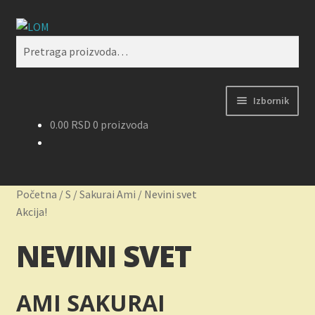
Preskoči
Skoči
Pretraži
na
na
Pretraga
navigaciju
sadržaj
za:
Izbornik
0.00
RSD
0 proizvoda
Početak
Kontakt
Početna
/
S
/
Sakurai Ami
/
Nevini svet
Korpa
Akcija!
NEVINI SVET
Kupovina, isporuka i reklamacije
Moj nalog
AMI SAKURAI