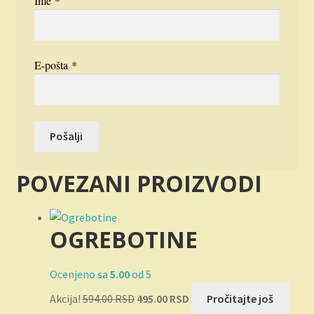
Ime
*
E-pošta
*
POVEZANI PROIZVODI
OGREBOTINE
Ocenjeno sa
5.00
od 5
Originalna
Trenutna
Akcija!
594.00
RSD
495.00
RSD
Pročitajte još
cena
cena