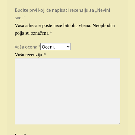
Budite prvi koji će napisati recenziju za „Nevini
svet“
Vaša adresa e-pošte neće biti objavljena.
Neophodna
polja su označena
*
Vaša ocena
*
Vaša recenzija
*