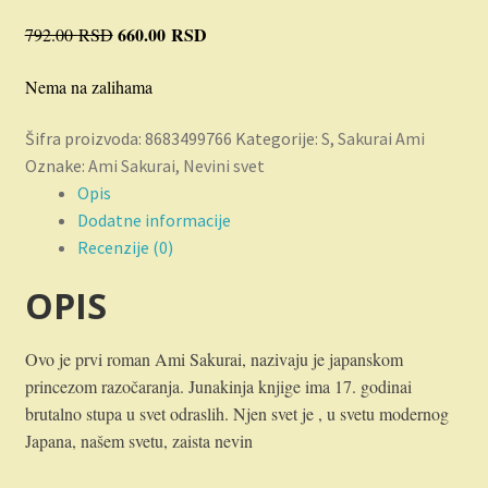
Novosti
Originalna
660.00
RSD
Trenutna
792.00
RSD
cena
cena
O nama
Nema na zalihama
je
je:
bila:
660.00 RSD.
Plaćanje
Šifra proizvoda:
8683499766
Kategorije:
S
,
Sakurai Ami
792.00 RSD.
Oznake:
Ami Sakurai
,
Nevini svet
Privatnost
Opis
Dodatne informacije
Uslovi korišćenja
Recenzije (0)
OPIS
Ovo je prvi roman Ami Sakurai, nazivaju je japanskom
princezom razočaranja. Junakinja knjige ima 17. godinai
brutalno stupa u svet odraslih. Njen svet je , u svetu modernog
Japana, našem svetu, zaista nevin