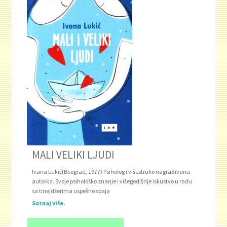
Novosti
O nama
Plaćanje
Privatnost
Uslovi korišćenja
MALI VELIKI LJUDI
Ivana Lukić(Beograd, 1977) Psiholog i višestruko nagrađivana
autorka. Svoje psihološko znanje i višegodišnje iskustvo u radu
sa tinejdžerima uspešno spaja
Saznaj više.