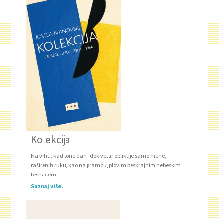
Kolekcija
Na vrhu, kad tone dan i dok vetar oblikuje samo mene,
raširenih ruku, kao na pramcu, plovim beskrajnim nebeskim
tesnacem.
Saznaj više.