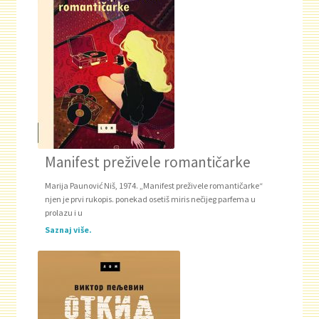
Manifest preživele romantičarke
Marija Paunović Niš, 1974. „Manifest preživele romantičarke“
njen je prvi rukopis. ponekad osetiš miris nečijeg parfema u
prolazu i u
Saznaj više.