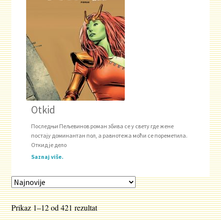
Otkid
Последњи Пељевинов роман збива се у свету где жене
постају доминантан пол, а равнотежа моћи се пореметила.
Откид је дело
Saznaj više.
Sortirano
Prikaz 1–12 od 421 rezultat
po