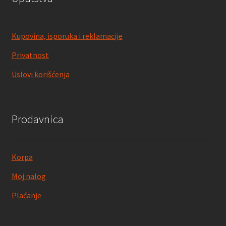
Kupovina, isporuka i reklamacije
Privatnost
Uslovi korišćenja
Prodavnica
Korpa
Moj nalog
Plaćanje