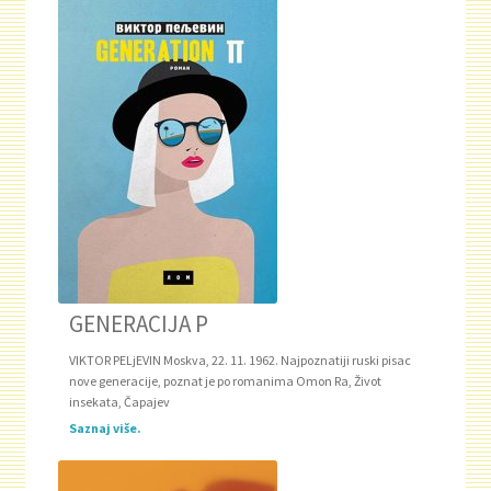
GENERACIJA P
VIKTOR PELjEVIN Moskva, 22. 11. 1962. Najpoznatiji ruski pisac
nove generacije, poznat je po romanima Omon Ra, Život
insekata, Čapajev
Saznaj više.