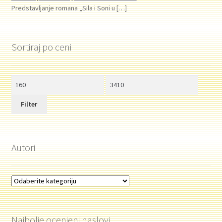
Predstavljanje romana „Sila i Soni u
[…]
Sortiraj po ceni
Minimalna
Maksimalna
cena
cena
Filter
Autori
Najbolje ocenjeni naslovi