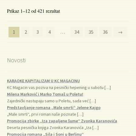
Sortirano
Prikaz 1–12 od 421 rezultat
po
najnovijem
1
2
3
4
…
34
35
36
→
Novosti
KARAOKE KAPITALIZAM U KC MAGACINU
KC Magacin vas poziva na pesnički hepening u subotu
[…]
Milena Marković i Marko Tomaš u Poletu!
Zajednički nastupaju samo u Poletu, sada već
[…]
Predstavljanje romana „Male smrti“ Jelene Kajgo
„Male smrti“, prvi roman naše poznate
[…]
Promocija zbirke „Iza zapaljene šume“ Zvonka Karanovića
Deseta pesnička knjiga Zvonka Karanovića „Iza
[…]
Promocija romana „Sila i Soni u Berlinu“