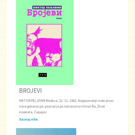
BROJEVI
VIKTOR PELJEVIN Moskva, 22. 11. 1962. Najpoznatiji ruski pisac
nove generacije, poznat je po romanima Omon Ra, Život
insekata, Čapajev
Saznaj više.