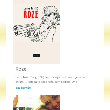
Roze
Lana Trišić (Prag, 1993) Živi u Beogradu. Ovo je njena prva
knjiga. „Pogledajte ispod kože. Tamo je boja. Ona
Saznaj više.