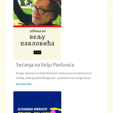
Sećanja na Velju Pavlovića
Knjiga sećanja na Velju Pavlovića ovde je da ne zaboravimo
našeg „dobrog duha Beograda“ i podsetimo se onoga što je
Saznaj više.