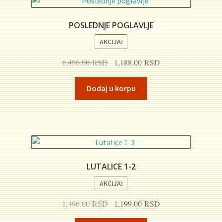
Plaćanje
POSLEDNJE POGLAVLJE
Privatnost
AKCIJA!
Originalna
Trenutna
1,496.00
RSD
1,188.00
RSD
Uslovi korišćenja
cena
cena
je
je:
Dodaj u korpu
bila:
1,188.00 RSD.
1,496.00 RSD.
LUTALICE 1-2
AKCIJA!
Originalna
Trenutna
1,496.00
RSD
1,199.00
RSD
cena
cena