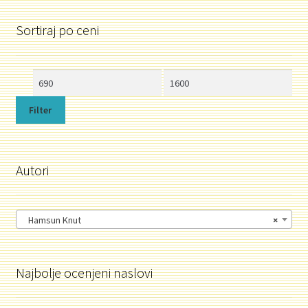
Sortiraj po ceni
Minimalna
Maksimalna
cena
cena
Filter
Autori
Hamsun Knut
×
Najbolje ocenjeni naslovi