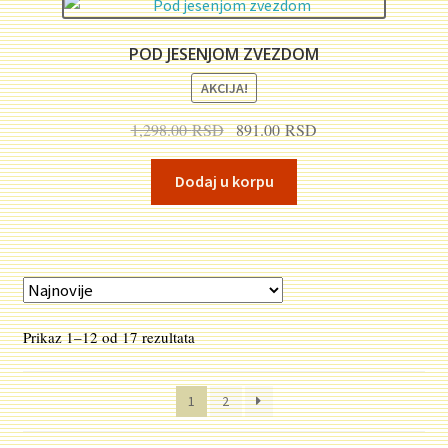
POD JESENJOM ZVEZDOM
AKCIJA!
Originalna
Trenutna
1,298.00
RSD
891.00
RSD
cena
cena
je
je:
Dodaj u korpu
bila:
891.00 RSD.
1,298.00 RSD.
Sortirano
Prikaz 1–12 od 17 rezultata
po
najnovijem
1
2