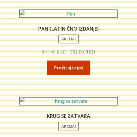
PAN (LATINIČNO IZDANJE)
AKCIJA!
Originalna
Trenutna
891.00
RSD
792.00
RSD
cena
cena
je
je:
Pročitajte još
bila:
792.00 RSD.
891.00 RSD.
KRUG SE ZATVARA
AKCIJA!