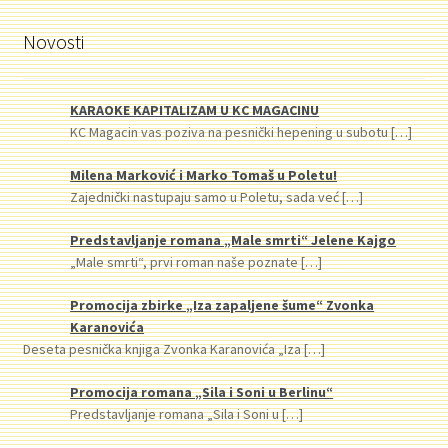
Novosti
KARAOKE KAPITALIZAM U KC MAGACINU
KC Magacin vas poziva na pesnički hepening u subotu
[…]
Milena Marković i Marko Tomaš u Poletu!
Zajednički nastupaju samo u Poletu, sada već
[…]
Predstavljanje romana „Male smrti“ Jelene Kajgo
„Male smrti“, prvi roman naše poznate
[…]
Promocija zbirke „Iza zapaljene šume“ Zvonka
Karanovića
Deseta pesnička knjiga Zvonka Karanovića „Iza
[…]
Promocija romana „Sila i Soni u Berlinu“
Predstavljanje romana „Sila i Soni u
[…]