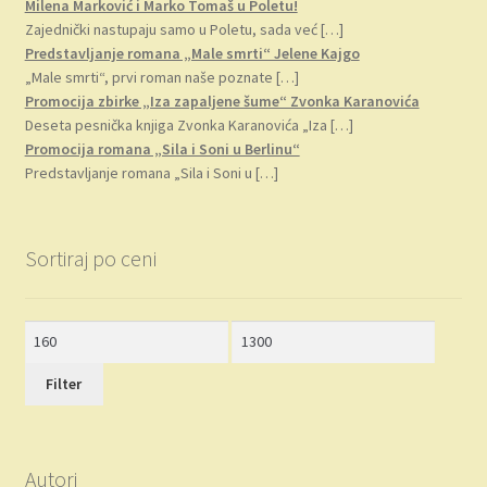
Milena Marković i Marko Tomaš u Poletu!
Zajednički nastupaju samo u Poletu, sada već
[…]
Predstavljanje romana „Male smrti“ Jelene Kajgo
„Male smrti“, prvi roman naše poznate
[…]
Promocija zbirke „Iza zapaljene šume“ Zvonka Karanovića
Deseta pesnička knjiga Zvonka Karanovića „Iza
[…]
Promocija romana „Sila i Soni u Berlinu“
Predstavljanje romana „Sila i Soni u
[…]
Sortiraj po ceni
Minimalna
Maksimalna
cena
cena
Filter
Autori