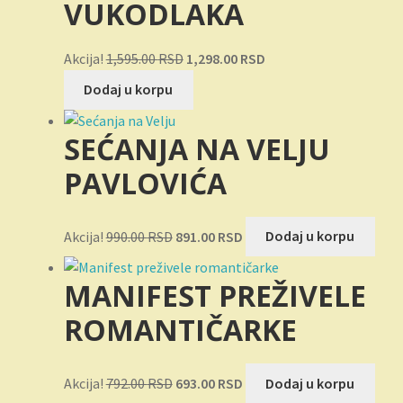
VUKODLAKA
Originalna
Trenutna
Akcija!
1,595.00
RSD
1,298.00
RSD
cena
cena
Dodaj u korpu
je
je:
bila:
1,298.00 RSD.
SEĆANJA NA VELJU
1,595.00 RSD.
PAVLOVIĆA
Originalna
Trenutna
Akcija!
990.00
RSD
891.00
RSD
Dodaj u korpu
cena
cena
je
je:
MANIFEST PREŽIVELE
bila:
891.00 RSD.
990.00 RSD.
ROMANTIČARKE
Originalna
Trenutna
Akcija!
792.00
RSD
693.00
RSD
Dodaj u korpu
cena
cena