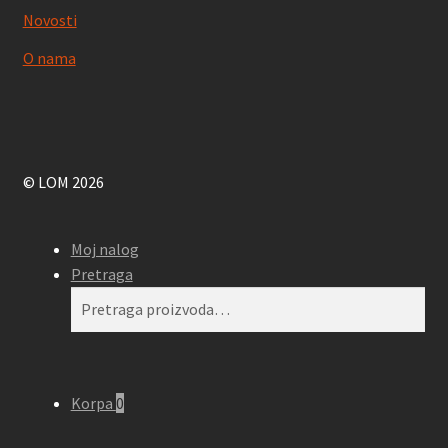
Novosti
O nama
© LOM 2026
Moj nalog
Pretraga
Pretraga
Pretraži
za:
Korpa
0