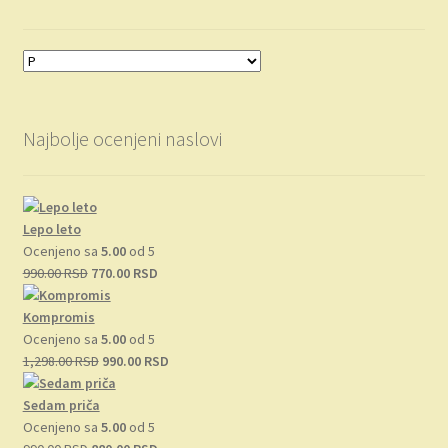
Najbolje ocenjeni naslovi
Lepo leto
Ocenjeno sa
5.00
od 5
Originalna
Trenutna
990.00
RSD
770.00
RSD
cena
cena
je
je:
Kompromis
bila:
770.00 RSD.
Ocenjeno sa
5.00
od 5
990.00 RSD.
Originalna
Trenutna
1,298.00
RSD
990.00
RSD
cena
cena
je
je:
Sedam priča
bila:
990.00 RSD.
Ocenjeno sa
5.00
od 5