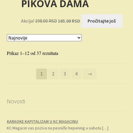
PIKOVA DAMA
bila:
792.00 RSD.
990.00 RSD.
Originalna
Trenutna
Akcija!
198.00
RSD
165.00
RSD
Pročitajte još
cena
cena
je
je:
bila:
165.00 RSD.
198.00 RSD.
Sortirano
Prikaz 1–12 od 37 rezultata
po
najnovijem
1
2
3
4
→
Novosti
KARAOKE KAPITALIZAM U KC MAGACINU
KC Magacin vas poziva na pesnički hepening u subotu
[…]