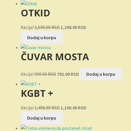
je
je:
OTKID
bila:
693.00 RSD.
792.00 RSD.
Originalna
Trenutna
Akcija!
1,595.00
RSD
1,298.00
RSD
cena
cena
Dodaj u korpu
je
je:
bila:
1,298.00 RSD.
ČUVAR MOSTA
1,595.00 RSD.
Originalna
Trenutna
Akcija!
990.00
RSD
792.00
RSD
Dodaj u korpu
cena
cena
je
je:
KGBT +
bila:
792.00 RSD.
990.00 RSD.
Originalna
Trenutna
Akcija!
1,496.00
RSD
1,100.00
RSD
cena
cena
Dodaj u korpu
je
je:
bila:
1,100.00 RSD.