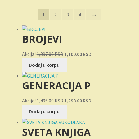
po
Novosti
najnovijem
1
2
3
4
→
O nama
Plaćanje
BROJEVI
Privatnost
Originalna
Trenutna
Akcija!
1,397.00
RSD
1,100.00
RSD
cena
cena
Dodaj u korpu
Uslovi korišćenja
je
je:
bila:
1,100.00 RSD.
GENERACIJA P
1,397.00 RSD.
Originalna
Trenutna
Akcija!
1,496.00
RSD
1,298.00
RSD
cena
cena
Dodaj u korpu
je
je:
bila:
1,298.00 RSD.
SVETA KNJIGA
1,496.00 RSD.