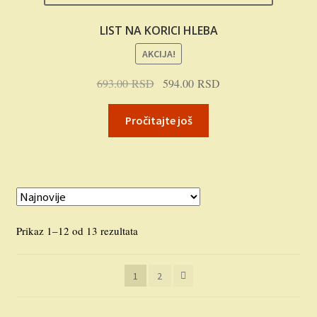
LIST NA KORICI HLEBA
AKCIJA!
Originalna
Trenutna
693.00
RSD
594.00
RSD
cena
cena
je
je:
Pročitajte još
bila:
594.00 RSD.
693.00 RSD.
Sortirano
Prikaz 1–12 od 13 rezultata
po
najnovijem
1
2