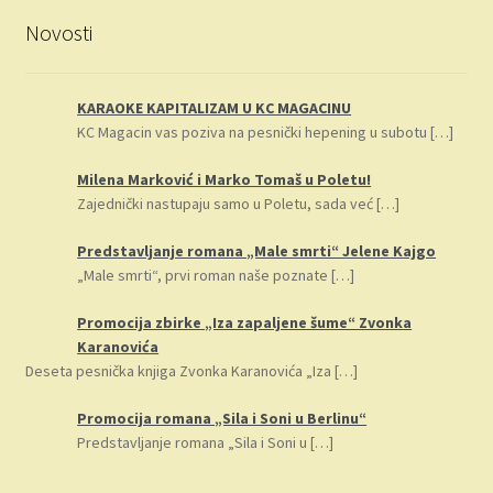
Novosti
KARAOKE KAPITALIZAM U KC MAGACINU
KC Magacin vas poziva na pesnički hepening u subotu
[…]
Milena Marković i Marko Tomaš u Poletu!
Zajednički nastupaju samo u Poletu, sada već
[…]
Predstavljanje romana „Male smrti“ Jelene Kajgo
„Male smrti“, prvi roman naše poznate
[…]
Promocija zbirke „Iza zapaljene šume“ Zvonka
Karanovića
Deseta pesnička knjiga Zvonka Karanovića „Iza
[…]
Promocija romana „Sila i Soni u Berlinu“
Predstavljanje romana „Sila i Soni u
[…]