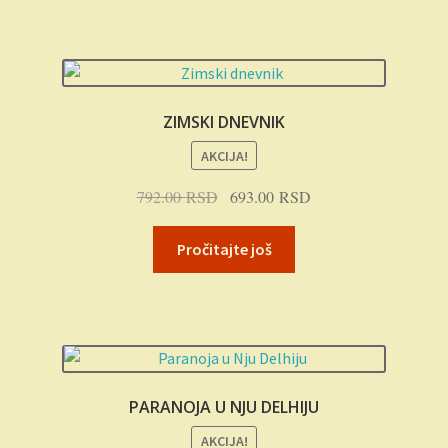
990.00 RSD.
ZIMSKI DNEVNIK
AKCIJA!
Originalna
Trenutna
792.00
RSD
693.00
RSD
cena
cena
je
je:
Pročitajte još
bila:
693.00 RSD.
792.00 RSD.
PARANOJA U NJU DELHIJU
AKCIJA!