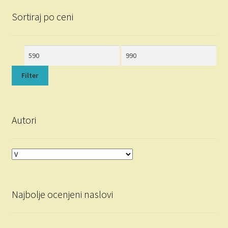
Sortiraj po ceni
Minimalna
Maksimalna
cena
cena
Filter
Autori
Najbolje ocenjeni naslovi