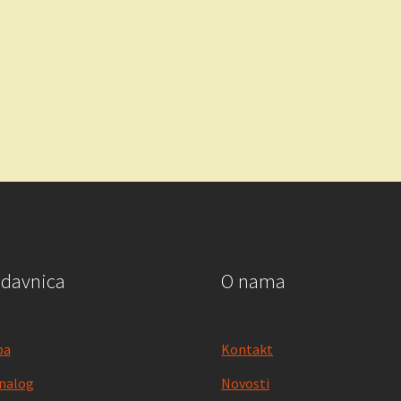
.00 RSD.
odavnica
O nama
pa
Kontakt
nalog
Novosti