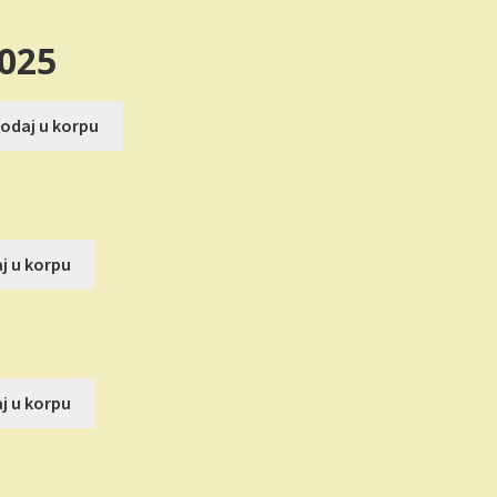
025
utna
odaj u korpu
.00 RSD.
a
j u korpu
SD.
a
j u korpu
SD.