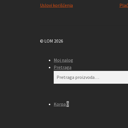
Uslovi korišćenja
Plać
© LOM 2026
Moj nalog
Pretraga
Pretraga
Pretraži
za:
Korpa
0