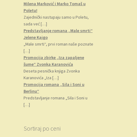
Milena Marković i Marko Tomaš u
Poletu!
Zajednički nastupaju samo u Poletu,
sada već
[…]
Predstavljanje romana „Male smrti“
Jelene Kajgo
„Male smrti“, prvi roman naše poznate
[…]
Promocija zbirke „Iza zapaljene
šume“ Zvonka Karanovića
Deseta pesnička knjiga Zvonka
Karanovića „Iza
[…]
Promocija romana „Sila i Soni u
Berlinu“
Predstavljanje romana „Sila i Soni u
[…]
Sortiraj po ceni