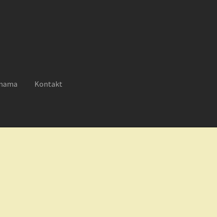
 nama
Kontakt
reklamacije
Moj nalog
Novosti
O nama
Plaćanje
Privatnost