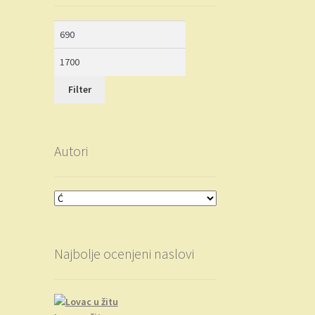
Minimalna
Maksimalna
cena
cena
Filter
Autori
Najbolje ocenjeni naslovi