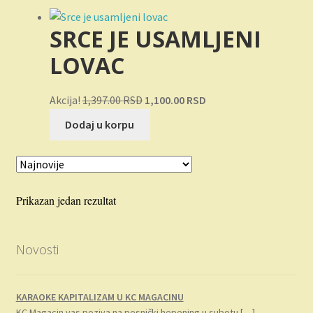
Novosti
SRCE JE USAMLJENI
O nama
LOVAC
Plaćanje
Originalna
Trenutna
Akcija!
1,397.00
RSD
1,100.00
RSD
cena
cena
Privatnost
Dodaj u korpu
je
je:
bila:
1,100.00 RSD.
Uslovi korišćenja
1,397.00 RSD.
Prikazan jedan rezultat
Novosti
KARAOKE KAPITALIZAM U KC MAGACINU
KC Magacin vas poziva na pesnički hepening u subotu
[…]