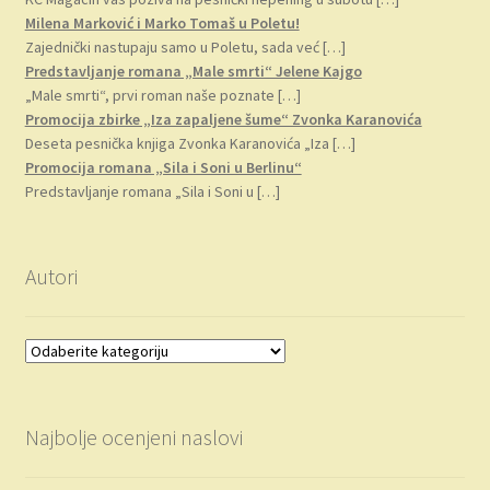
Milena Marković i Marko Tomaš u Poletu!
Zajednički nastupaju samo u Poletu, sada već
[…]
Predstavljanje romana „Male smrti“ Jelene Kajgo
„Male smrti“, prvi roman naše poznate
[…]
Promocija zbirke „Iza zapaljene šume“ Zvonka Karanovića
Deseta pesnička knjiga Zvonka Karanovića „Iza
[…]
Promocija romana „Sila i Soni u Berlinu“
Predstavljanje romana „Sila i Soni u
[…]
Autori
Najbolje ocenjeni naslovi