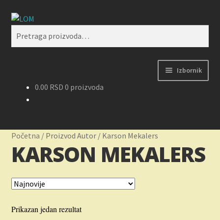
Preskoči
Skoči
Pretraži
na
na
Pretraga
navigaciju
sadržaj
za:
Izbornik
0.00
RSD
0 proizvoda
Početak
Kontakt
Početna
/
Proizvod Autor
/
Karson Mekalers
KARSON MEKALERS
Korpa
Kupovina, isporuka i reklamacije
Moj nalog
Prikazan jedan rezultat