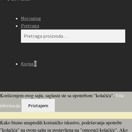
Moj nalog
Pretraga
Pretraga
Pretraži
za:
Korpa
0
Korišćenjem ovog sajta, saglasni ste sa upotrebom "kolačića".
Više
informacija
Pristajem
Kako bismo unapredili korisničko iskustvo, podešavanja upotrebe
"kolačića" na ovom sajtu su postavljena na "omogući kolačiće". Ako