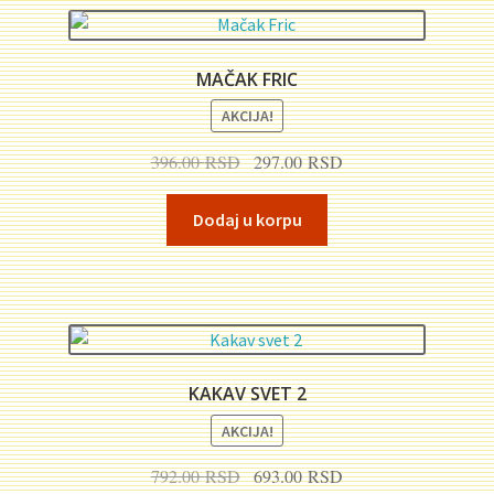
MAČAK FRIC
AKCIJA!
Originalna
Trenutna
396.00
RSD
297.00
RSD
cena
cena
je
je:
Dodaj u korpu
bila:
297.00 RSD.
396.00 RSD.
KAKAV SVET 2
AKCIJA!
Originalna
Trenutna
792.00
RSD
693.00
RSD