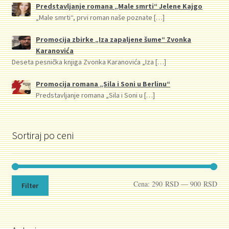
Predstavljanje romana „Male smrti“ Jelene Kajgo
„Male smrti“, prvi roman naše poznate
[…]
Promocija zbirke „Iza zapaljene šume“ Zvonka
Karanovića
Deseta pesnička knjiga Zvonka Karanovića „Iza
[…]
Promocija romana „Sila i Soni u Berlinu“
Predstavljanje romana „Sila i Soni u
[…]
Sortiraj po ceni
Min
Mak
Cena:
290 RSD
—
900 RSD
Filter
cen
cen