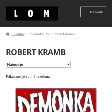
Preskoči
Skoči
Izbornik
na
na
navigaciju
sadržaj
Početak
Početna
Proizvod Autor
Robert Kramb
Kontakt
ROBERT KRAMB
Korpa
Kupovina, isporuka i reklamacije
Sortirano
Prikazano je svih 4 rezultata
Moj nalog
po
najnovijem
Novosti
O nama