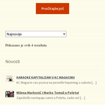
cena
cena
je
je:
Pročitajte još
bila:
693.00 RSD.
792.00 RSD.
Sortirano
Prikazano je svih 4 rezultata
po
najnovijem
Novosti
KARAOKE KAPITALIZAM U KC MAGACINU
KC Magacin vas poziva na pesnički hepening u subotu
[…]
Milena Marković i Marko Tomaš u Poletu!
Zajednički nastupaju samo u Poletu, sada već
[…]