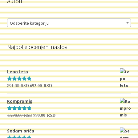
Autori
Odaberite kategoriju
Najbolje ocenjeni naslovi
Lepo leto
693.00
RSD
891.00
RSD
Originalna
Trenutna
Ocenjeno sa
cena
cena
5.00
od 5
je
je:
Kompromis
bila:
693.00 RSD.
891.00 RSD.
990.00
RSD
1,298.00
RSD
Originalna
Trenutna
Ocenjeno sa
cena
cena
5.00
od 5
je
je:
Sedam priča
bila:
990.00 RSD.