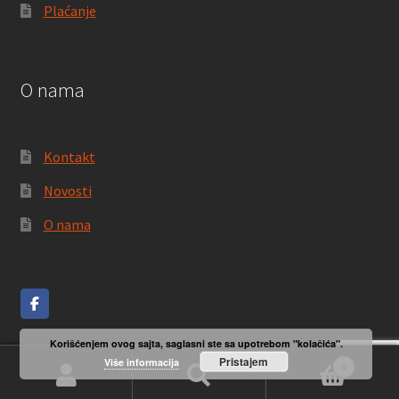
Plaćanje
O nama
Kontakt
Novosti
O nama
Korišćenjem ovog sajta, saglasni ste sa upotrebom "kolačića".
Pristajem
Više informacija
0
Pretraga
Pretraži
© LOM 2016