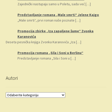
Zajednički nastupaju samo u Poletu, sada već
[…]
Predstavljanje romana „Male smrti“ Jelene Kajgo
„Male smrti“, prvi roman naše poznate
[…]
Promocija zbirke „Iza zapaljene šume“ Zvonka
Karanovića
Deseta pesnička knjiga Zvonka Karanovića „Iza
[…]
Promocija romana „Sila i Soni u Berlinu“
Predstavljanje romana „Sila i Soni u
[…]
Autori