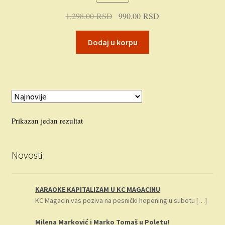
Plaćanje
Originalna
Trenutna
1,298.00
RSD
990.00
RSD
cena
cena
Privatnost
je
je:
Dodaj u korpu
bila:
990.00 RSD.
Uslovi korišćenja
1,298.00 RSD.
Prikazan jedan rezultat
Novosti
KARAOKE KAPITALIZAM U KC MAGACINU
KC Magacin vas poziva na pesnički hepening u subotu
[…]
Milena Marković i Marko Tomaš u Poletu!