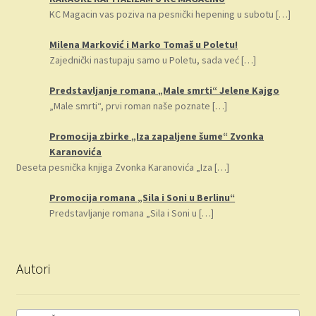
KC Magacin vas poziva na pesnički hepening u subotu
[…]
Milena Marković i Marko Tomaš u Poletu!
Zajednički nastupaju samo u Poletu, sada već
[…]
Predstavljanje romana „Male smrti“ Jelene Kajgo
„Male smrti“, prvi roman naše poznate
[…]
Promocija zbirke „Iza zapaljene šume“ Zvonka
Karanovića
Deseta pesnička knjiga Zvonka Karanovića „Iza
[…]
Promocija romana „Sila i Soni u Berlinu“
Predstavljanje romana „Sila i Soni u
[…]
Autori