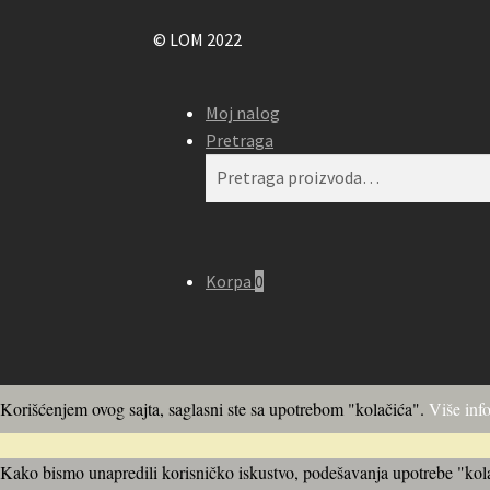
© LOM 2022
Moj nalog
Pretraga
Pretraga
Pretraži
za:
Korpa
0
Korišćenjem ovog sajta, saglasni ste sa upotrebom "kolačića".
Više inf
Kako bismo unapredili korisničko iskustvo, podešavanja upotrebe "kolač