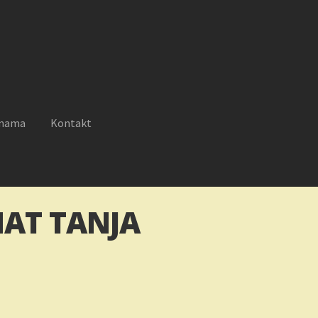
 nama
Kontakt
reklamacije
Moj nalog
Novosti
O nama
Plaćanje
Privatnost
AT TANJA