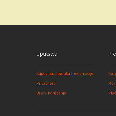
Uputstva
Pr
Kupovina, isporuka i reklamacije
Kor
Privatnost
Moj 
Uslovi korišćenja
Plać