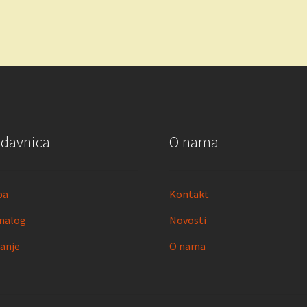
odavnica
O nama
pa
Kontakt
nalog
Novosti
anje
O nama