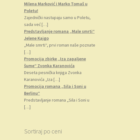
Milena Marković i Marko Tomaš u
Poletu!
Zajednički nastupaju samo u Poletu,
sada već
[…]
Predstavljanje romana „Male smrti“
Jelene Kajgo
„Male smrti“, prvi roman naše poznate
[…]
Promocija zbirke „Iza zapaljene
šume“ Zvonka Karanovića
Deseta pesnička knjiga Zvonka
Karanovića „Iza
[…]
Promocija romana „Sila i Soni u
Berlinu“
Predstavljanje romana „Sila i Soni u
[…]
Sortiraj po ceni