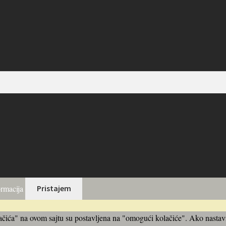
ormacija
Pristajem
ića" na ovom sajtu su postavljena na "omogući kolačiće". Ako nastavite