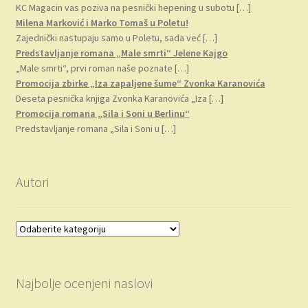
KC Magacin vas poziva na pesnički hepening u subotu
[…]
Milena Marković i Marko Tomaš u Poletu!
Zajednički nastupaju samo u Poletu, sada već
[…]
Predstavljanje romana „Male smrti“ Jelene Kajgo
„Male smrti“, prvi roman naše poznate
[…]
Promocija zbirke „Iza zapaljene šume“ Zvonka Karanovića
Deseta pesnička knjiga Zvonka Karanovića „Iza
[…]
Promocija romana „Sila i Soni u Berlinu“
Predstavljanje romana „Sila i Soni u
[…]
Autori
Najbolje ocenjeni naslovi