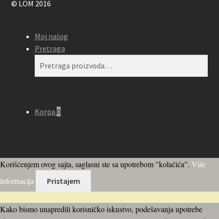
© LOM 2016
Moj nalog
Pretraga
Pretraga
Pretraži
za:
Korpa
0
Korišćenjem ovog sajta, saglasni ste sa upotrebom "kolačića".
Više
informacija
Pristajem
Kako bismo unapredili korisničko iskustvo, podešavanja upotrebe