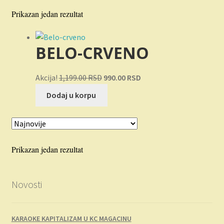
Novosti
Prikazan jedan rezultat
O nama
BELO-CRVENO
Plaćanje
Originalna
Trenutna
Akcija!
1,199.00
RSD
990.00
RSD
Privatnost
cena
cena
Dodaj u korpu
je
je:
Uslovi korišćenja
bila:
990.00 RSD.
1,199.00 RSD.
Prikazan jedan rezultat
Novosti
KARAOKE KAPITALIZAM U KC MAGACINU