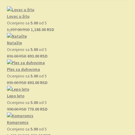
Lovac u žitu
Ocenjeno sa
5.00
od 5
Originalna
Trenutna
1,397.00
RSD
1,188.00
RSD
cena
cena
je
je:
Natašte
bila:
1,188.00 RSD.
Ocenjeno sa
5.00
od 5
Originalna
1,397.00 RSD.
Trenutna
891.00
RSD
693.00
RSD
cena
cena
je
je:
Ples sa duhovima
bila:
693.00 RSD.
Ocenjeno sa
5.00
od 5
891.00 RSD.
Originalna
Trenutna
891.00
RSD
693.00
RSD
cena
cena
je
je:
Lepo leto
bila:
693.00 RSD.
Ocenjeno sa
5.00
od 5
891.00 RSD.
Originalna
Trenutna
990.00
RSD
770.00
RSD
cena
cena
je
je:
Kompromis
bila:
770.00 RSD.
Ocenjeno sa
5.00
od 5