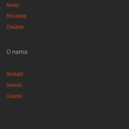
Korpa
Moj nalog
Plaćanje
O nama
Kontakt
Novosti
O nama