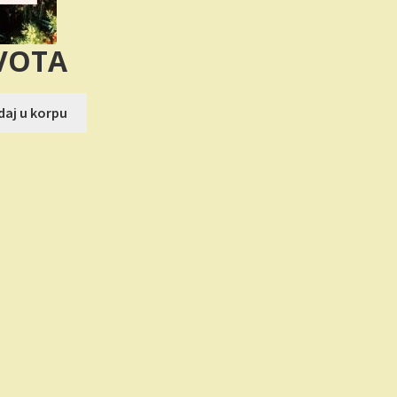
VOTA
na
aj u korpu
RSD.