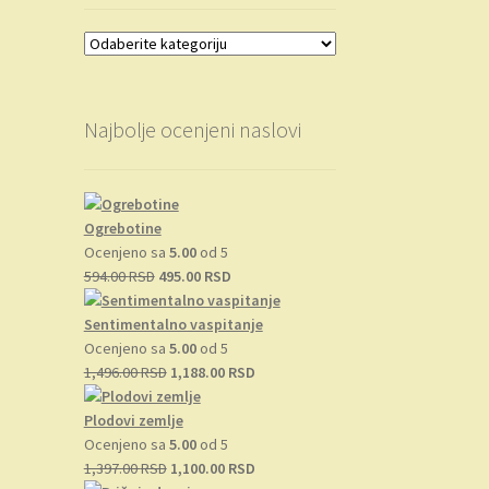
Najbolje ocenjeni naslovi
Ogrebotine
Ocenjeno sa
5.00
od 5
Originalna
Trenutna
594.00
RSD
495.00
RSD
cena
cena
je
je:
Sentimentalno vaspitanje
bila:
495.00 RSD.
Ocenjeno sa
5.00
od 5
594.00 RSD.
Originalna
Trenutna
1,496.00
RSD
1,188.00
RSD
cena
cena
je
je:
Plodovi zemlje
bila:
1,188.00 RSD.
Ocenjeno sa
5.00
od 5
1,496.00 RSD.
Originalna
Trenutna
1,397.00
RSD
1,100.00
RSD