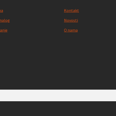
pa
Kontakt
nalog
Novosti
anje
O nama