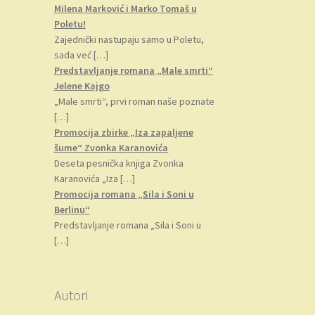
Milena Marković i Marko Tomaš u
Poletu!
Zajednički nastupaju samo u Poletu,
sada već
[…]
Predstavljanje romana „Male smrti“
Jelene Kajgo
„Male smrti“, prvi roman naše poznate
[…]
Promocija zbirke „Iza zapaljene
šume“ Zvonka Karanovića
Deseta pesnička knjiga Zvonka
Karanovića „Iza
[…]
Promocija romana „Sila i Soni u
Berlinu“
Predstavljanje romana „Sila i Soni u
[…]
Autori