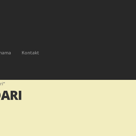
 nama
Kontakt
reklamacije
Moj nalog
Novosti
O nama
Plaćanje
Privatnost
ri“
ARI