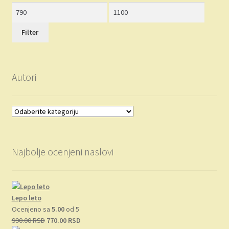
Minimalna
Maksimalna
cena
cena
Filter
Autori
Najbolje ocenjeni naslovi
Lepo leto
Ocenjeno sa
5.00
od 5
Originalna
Trenutna
990.00
RSD
770.00
RSD