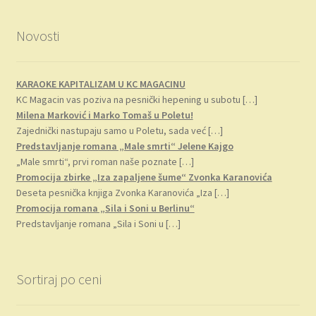
po
najnovijem
Novosti
KARAOKE KAPITALIZAM U KC MAGACINU
KC Magacin vas poziva na pesnički hepening u subotu
[…]
Milena Marković i Marko Tomaš u Poletu!
Zajednički nastupaju samo u Poletu, sada već
[…]
Predstavljanje romana „Male smrti“ Jelene Kajgo
„Male smrti“, prvi roman naše poznate
[…]
Promocija zbirke „Iza zapaljene šume“ Zvonka Karanovića
Deseta pesnička knjiga Zvonka Karanovića „Iza
[…]
Promocija romana „Sila i Soni u Berlinu“
Predstavljanje romana „Sila i Soni u
[…]
Sortiraj po ceni