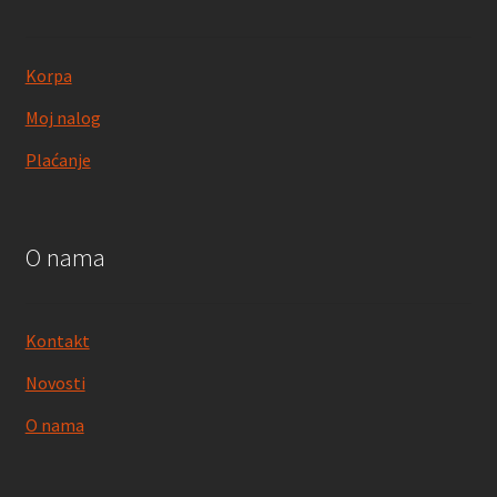
Korpa
Moj nalog
Plaćanje
O nama
Kontakt
Novosti
O nama