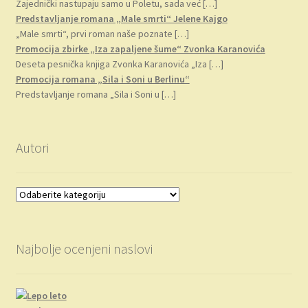
Zajednički nastupaju samo u Poletu, sada već
[…]
Predstavljanje romana „Male smrti“ Jelene Kajgo
„Male smrti“, prvi roman naše poznate
[…]
Promocija zbirke „Iza zapaljene šume“ Zvonka Karanovića
Deseta pesnička knjiga Zvonka Karanovića „Iza
[…]
Promocija romana „Sila i Soni u Berlinu“
Predstavljanje romana „Sila i Soni u
[…]
Autori
Najbolje ocenjeni naslovi