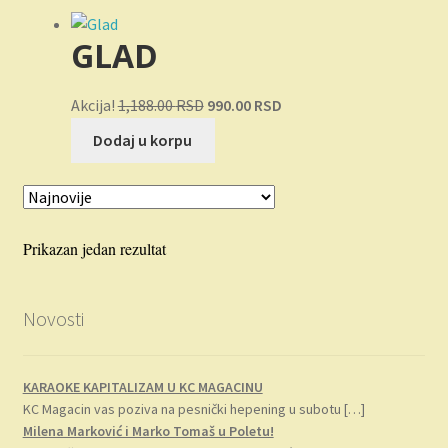
Novosti
GLAD
O nama
Originalna
Trenutna
Akcija!
1,188.00
RSD
990.00
RSD
Plaćanje
cena
cena
Dodaj u korpu
je
je:
Privatnost
bila:
990.00 RSD.
1,188.00 RSD.
Uslovi korišćenja
Prikazan jedan rezultat
Novosti
KARAOKE KAPITALIZAM U KC MAGACINU
KC Magacin vas poziva na pesnički hepening u subotu
[…]
Milena Marković i Marko Tomaš u Poletu!