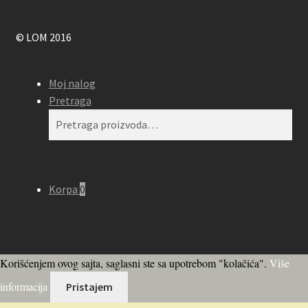
© LOM 2016
Moj nalog
Pretraga
Pretraga
Pretraži
za:
Korpa
0
Korišćenjem ovog sajta, saglasni ste sa upotrebom "kolačića".
Više
informacija
Pristajem