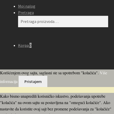
Moj nalog
Pretraga
Pretraga
Pretraži
za:
Korpa
0
Korišćenjem ovog sajta, saglasni ste sa upotrebom "kolačića".
Više
informacija
Pristajem
Kako bismo unapredili korisničko iskustvo, podešavanja upotrebe
"kolačića" na ovom sajtu su postavljena na "omogući kolačiće". Ako
nastavite da koristite ovaj sajt bez promene podešavanja za "kolačiće"