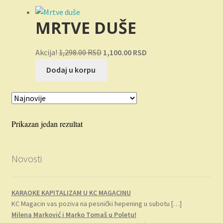
Novosti
MRTVE DUŠE
O nama
Originalna
Trenutna
Akcija!
1,298.00
RSD
1,100.00
RSD
Plaćanje
cena
cena
Dodaj u korpu
je
je:
Privatnost
bila:
1,100.00 RSD.
1,298.00 RSD.
Uslovi korišćenja
Prikazan jedan rezultat
Novosti
KARAOKE KAPITALIZAM U KC MAGACINU
KC Magacin vas poziva na pesnički hepening u subotu
[…]
Milena Marković i Marko Tomaš u Poletu!