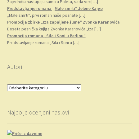
Zajednički nastupaju samo u Poletu, sada već
[…]
Predstavljanje romana „Male smrti“ Jelene Kajgo
„Male smrti“, prvi roman naše poznate
[…]
Promocija zbirke „Iza zapaljene šume“ Zvonka Karanovića
Deseta pesnička knjiga Zvonka Karanovića „Iza
[…]
Promocija romana „Sila i Soni u Berlinu“
Predstavljanje romana „Sila i Soni u
[…]
Autori
Najbolje ocenjeni naslovi