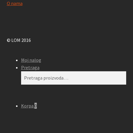
O nama
© LOM 2016
Moj nalog
Pretraga
Pretraga
Pretraži
za:
Korpa
0