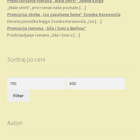
Predstavljanje romana „Male smrti“ Jelene Kajgo
„Male smrti“, prvi roman naše poznate
[…]
Promocija zbirke „Iza zapaljene šume“ Zvonka Karanovića
Deseta pesnička knjiga Zvonka Karanovića „Iza
[…]
Promocija romana „Sila i Soni u Berlinu“
Predstavljanje romana „Sila i Soni u
[…]
Sortiraj po ceni
Minimalna
Maksimalna
cena
cena
Filter
Autori