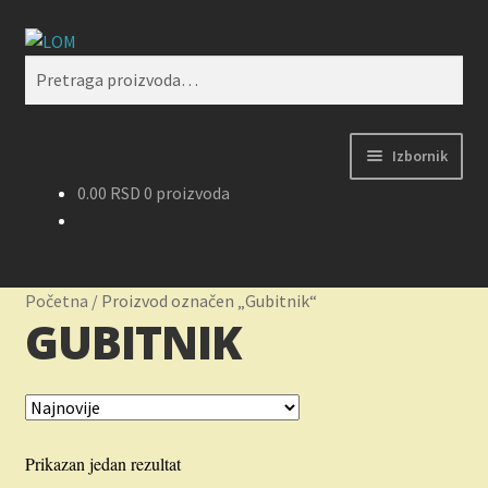
Preskoči
Skoči
Pretraži
na
na
Pretraga
navigaciju
sadržaj
za:
Izbornik
0.00
RSD
0 proizvoda
Početak
Kontakt
Početna
/
Proizvod označen „Gubitnik“
GUBITNIK
Korpa
Kupovina, isporuka i reklamacije
Moj nalog
Prikazan jedan rezultat