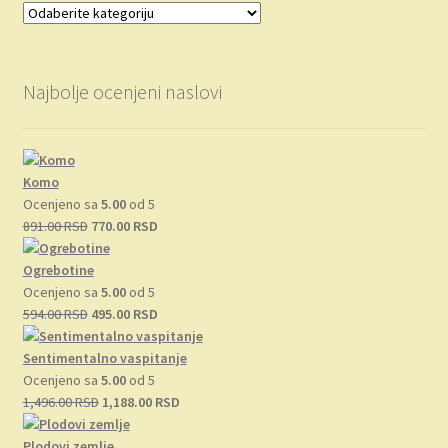
Najbolje ocenjeni naslovi
Komo
Ocenjeno sa
5.00
od 5
Originalna
Trenutna
891.00
RSD
770.00
RSD
cena
cena
je
je:
Ogrebotine
bila:
770.00 RSD.
Ocenjeno sa
5.00
od 5
891.00 RSD.
Originalna
Trenutna
594.00
RSD
495.00
RSD
cena
cena
je
je:
Sentimentalno vaspitanje
bila:
495.00 RSD.
Ocenjeno sa
5.00
od 5
594.00 RSD.
Originalna
Trenutna
1,496.00
RSD
1,188.00
RSD
cena
cena
je
je:
Plodovi zemlje