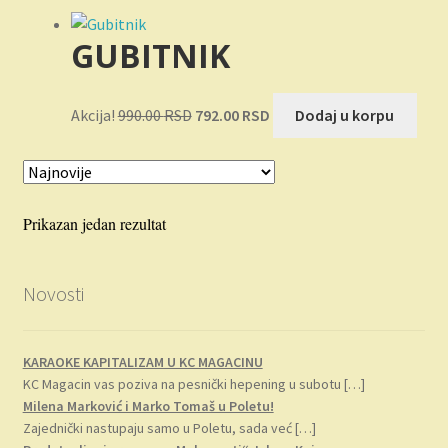
Novosti
GUBITNIK
O nama
Originalna
Trenutna
Plaćanje
Akcija!
990.00
RSD
792.00
RSD
Dodaj u korpu
cena
cena
je
je:
Privatnost
bila:
792.00 RSD.
990.00 RSD.
Uslovi korišćenja
Prikazan jedan rezultat
Novosti
KARAOKE KAPITALIZAM U KC MAGACINU
KC Magacin vas poziva na pesnički hepening u subotu
[…]
Milena Marković i Marko Tomaš u Poletu!
Zajednički nastupaju samo u Poletu, sada već
[…]