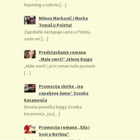
hepening u subotu
[…]
Milena Marković i Marko
Tomaš u Poletu!
Zajednički nastupaju samo u Poletu,
sada već
[…]
Predstavljanje romana
„Male smrti“ Jelene Kajgo
„Male smrti“, prvi roman naše poznate
[…]
Promocija zbirke „Iza
zapaljene šume“ Zvonka
Karanovića
Deseta pesnička knjiga Zvonka
Karanovića „Iza
[…]
Promocija romana „Sila i
Soni u Berlinu“