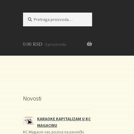
Pretraga
Pretraži
za:
0.00
RSD
0 proizvoda
Novosti
KARAOKE KAPITALIZAM U KC
MAGACINU
KC Magacin vas poziva na pesnički