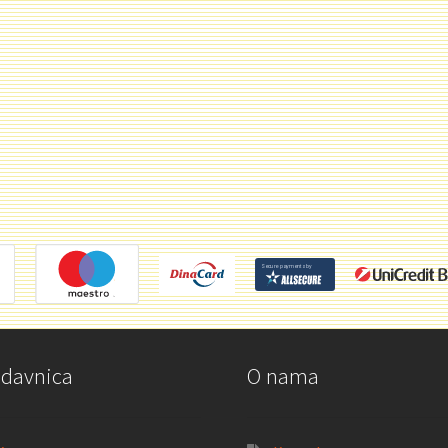
odavnica
O nama