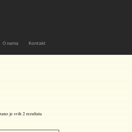
O nama
Kontakt
reklamacije
Moj nalog
Novosti
O nama
Plaćanje
Privatnost
Sortirano
zano je svih 2 rezultata
po
najnovijem