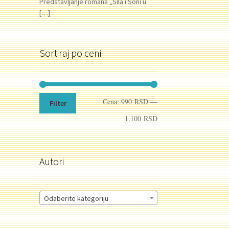
Predstavljanje romana „Sila i Soni u
[…]
Sortiraj po ceni
Minimalna
Maksimalna
Cena:
990 RSD
—
Filter
cena
cena
1,100 RSD
Autori
Odaberite kategoriju