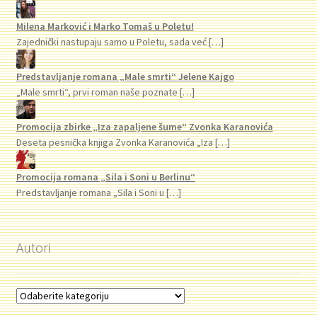
Milena Marković i Marko Tomaš u Poletu!
Zajednički nastupaju samo u Poletu, sada već
[…]
Predstavljanje romana „Male smrti“ Jelene Kajgo
„Male smrti“, prvi roman naše poznate
[…]
Promocija zbirke „Iza zapaljene šume“ Zvonka Karanovića
Deseta pesnička knjiga Zvonka Karanovića „Iza
[…]
Promocija romana „Sila i Soni u Berlinu“
Predstavljanje romana „Sila i Soni u
[…]
Autori