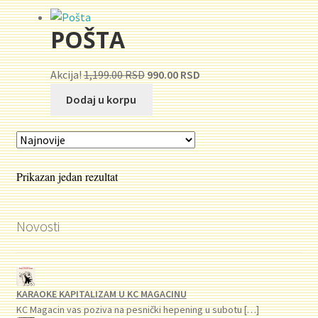
Novosti
POŠTA
O nama
Originalna
Trenutna
Akcija!
1,199.00
RSD
990.00
RSD
Plaćanje
cena
cena
Dodaj u korpu
je
je:
Privatnost
bila:
990.00 RSD.
1,199.00 RSD.
Uslovi korišćenja
Prikazan jedan rezultat
Novosti
KARAOKE KAPITALIZAM U KC MAGACINU
KC Magacin vas poziva na pesnički hepening u subotu
[…]