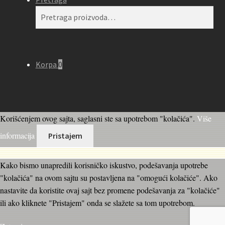
Pretraga
Pretraži
za:
Korpa
0
Korišćenjem ovog sajta, saglasni ste sa upotrebom "kolačića".
Više
informacija
Pristajem
Kako bismo unapredili korisničko iskustvo, podešavanja upotrebe
"kolačića" na ovom sajtu su postavljena na "omogući kolačiće". Ako
nastavite da koristite ovaj sajt bez promene podešavanja za "kolačiće"
ili ako kliknete "Pristajem" onda se slažete sa tom upotrebom.