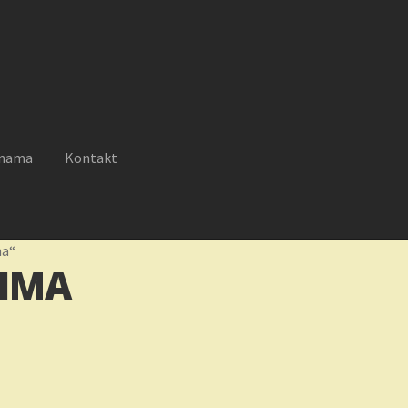
 nama
Kontakt
reklamacije
Moj nalog
Novosti
O nama
Plaćanje
Privatnost
ma“
TIMA