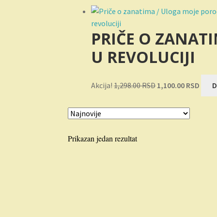
PRIČE O ZANAT
U REVOLUCIJI
Originalna
Tren
Akcija!
1,298.00
RSD
1,100.00
RSD
D
cena
cena
je
je:
bila:
1,100
1,298.00 RSD.
Prikazan jedan rezultat