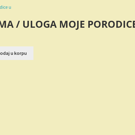
IMA / ULOGA MOJE PORODIC
utna
odaj u korpu
.00 RSD.