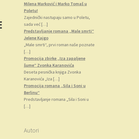
Milena Marković i Marko Tomaš u
Poletu!
Zajednički nastupaju samo u Poletu,
E
sada već
[…]
Predstavljanje romana „Male smrti“
Jelene Kajgo
„Male smrti“, prvi roman naše poznate
[…]
Promocija zbirke „Iza zapaljene
šume“ Zvonka Karanovića
Deseta pesnička knjiga Zvonka
Karanovića „Iza
[…]
Promocija romana „Sila i Soni u
Berlinu“
Predstavljanje romana „Sila i Soni u
[…]
Autori