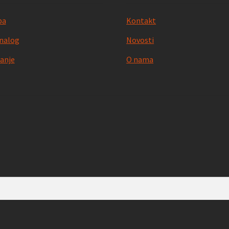
pa
Kontakt
nalog
Novosti
anje
O nama