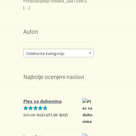
Predstavljanje romana „Sila i Soni u
[…]
Autori
Odaberite kategoriju
Najbolje ocenjeni naslovi
Ples sa duhovima
693.00
RSD
891.00
RSD
Originalna
Trenutna
Ocenjeno sa
cena
cena
5.00
od 5
je
je:
bila:
693.00 RSD.