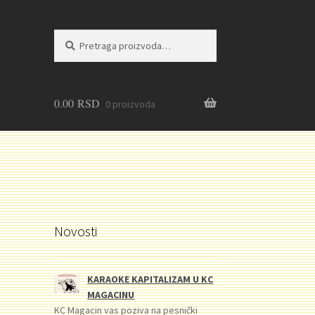
Pretraga
Pretraži
za:
0.00
RSD
0 proizvoda
Novosti
KARAOKE KAPITALIZAM U KC
MAGACINU
KC Magacin vas poziva na pesnički