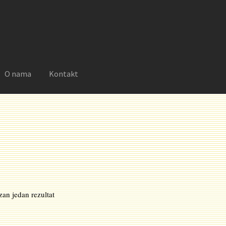
O nama
Kontakt
reklamacije
Moj nalog
Novosti
O nama
Plaćanje
Privatnost
zan jedan rezultat