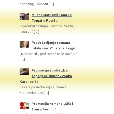
hepening u subotu
[…]
Milena Marković i Marko
Tomaš u Poletu!
Zajednički nastupaju samo u Poletu,
sada već
[…]
Predstavljanje romana
„Male smrti“ Jelene Kajgo
„Male smrti“, prvi roman naše poznate
[…]
Promocija zbirke „Iza
zapaljene šume“ Zvonka
Karanovića
Deseta pesnička knjiga Zvonka
Karanovića „Iza
[…]
Promocija romana „Sila i
Soni u Berlinu“