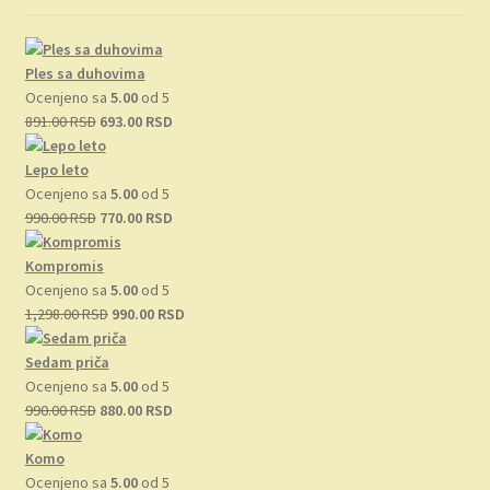
Ples sa duhovima
Ocenjeno sa
5.00
od 5
Originalna
Trenutna
891.00
RSD
693.00
RSD
cena
cena
je
je:
Lepo leto
bila:
693.00 RSD.
Ocenjeno sa
5.00
od 5
891.00 RSD.
Originalna
Trenutna
990.00
RSD
770.00
RSD
cena
cena
je
je:
Kompromis
bila:
770.00 RSD.
Ocenjeno sa
5.00
od 5
990.00 RSD.
Originalna
Trenutna
1,298.00
RSD
990.00
RSD
cena
cena
je
je:
Sedam priča
bila:
990.00 RSD.
Ocenjeno sa
5.00
od 5
Originalna
1,298.00 RSD.
Trenutna
990.00
RSD
880.00
RSD
cena
cena
je
je:
Komo
bila:
880.00 RSD.
Ocenjeno sa
5.00
od 5