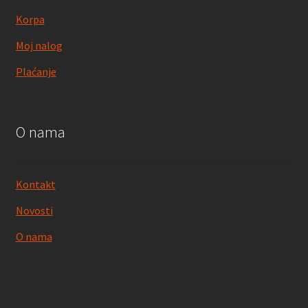
Korpa
Moj nalog
Plaćanje
O nama
Kontakt
Novosti
O nama