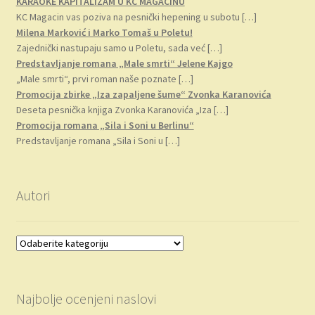
KARAOKE KAPITALIZAM U KC MAGACINU
KC Magacin vas poziva na pesnički hepening u subotu
[…]
Milena Marković i Marko Tomaš u Poletu!
Zajednički nastupaju samo u Poletu, sada već
[…]
Predstavljanje romana „Male smrti“ Jelene Kajgo
„Male smrti“, prvi roman naše poznate
[…]
Promocija zbirke „Iza zapaljene šume“ Zvonka Karanovića
Deseta pesnička knjiga Zvonka Karanovića „Iza
[…]
Promocija romana „Sila i Soni u Berlinu“
Predstavljanje romana „Sila i Soni u
[…]
Autori
Najbolje ocenjeni naslovi