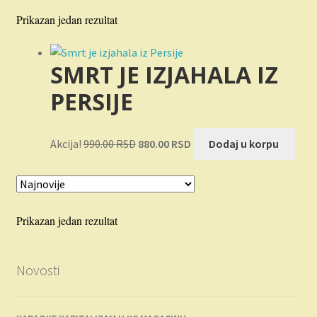
Novosti
Prikazan jedan rezultat
O nama
SMRT JE IZJAHALA IZ
Plaćanje
PERSIJE
Privatnost
Originalna
Trenutna
Akcija!
990.00
RSD
880.00
RSD
Dodaj u korpu
cena
cena
Uslovi korišćenja
je
je:
bila:
880.00 RSD.
990.00 RSD.
Prikazan jedan rezultat
Novosti