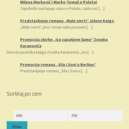
Milena Marković i Marko Tomaš u Poletu!
Zajednički nastupaju samo u Poletu, sada već
[…]
Predstavljanje romana „Male smrti“ Jelene Kajgo
„Male smrti“, prvi roman naše poznate
[…]
Promocija zbirke „Iza zapaljene šume“ Zvonka
Karanovića
Deseta pesnička knjiga Zvonka Karanovića „Iza
[…]
Promocija romana „Sila i Soni u Berlinu“
Predstavljanje romana „Sila i Soni u
[…]
Sortiraj po ceni
Minimalna
Maksimalna
cena
cena
Filter