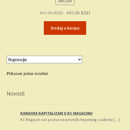
AKCIJA!
Plaćanje
Originalna
Trenutna
891.00
RSD
693.00
RSD
cena
cena
Privatnost
je
je:
Dodaj u korpu
bila:
693.00 RSD.
Uslovi korišćenja
891.00 RSD.
Prikazan jedan rezultat
Novosti
KARAOKE KAPITALIZAM U KC MAGACINU
KC Magacin vas poziva na pesnički hepening u subotu
[…]