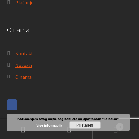
Plaćanje
O nama
Kontakt
Novosti
O nama
Korišćenjem ovog sajta, saglasni ste sa upotrebom "kolačića".
Pristajem
Više informacija
0
Pretraga
Pretraži
© LOM 2016