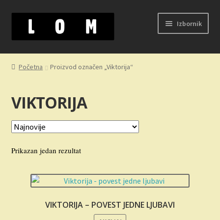
Preskoči
Skoči
Izbornik
na
na
navigaciju
sadržaj
Početak
Početna
Proizvod označen „Viktorija“
Kontakt
VIKTORIJA
Korpa
Kupovina, isporuka i reklamacije
Prikazan jedan rezultat
Moj nalog
Novosti
VIKTORIJA – POVEST JEDNE LJUBAVI
O nama