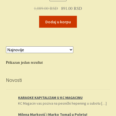
Plaćanje
Originalna
Trenutna
1,089.00
RSD
891.00
RSD
cena
cena
Privatnost
je
je:
Dodaj u korpu
bila:
891.00 RSD.
Uslovi korišćenja
1,089.00 RSD.
Prikazan jedan rezultat
Novosti
KARAOKE KAPITALIZAM U KC MAGACINU
KC Magacin vas poziva na pesnički hepening u subotu
[…]
Milena Marković i Marko Tomaš u Poletu!