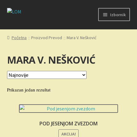
Preskoči
Skoči
Izbornik
na
na
navigaciju
sadržaj
Početak
Početna
Proizvod Prevod
Mara V. Nešković
Kontakt
MARA V. NEŠKOVIĆ
Korpa
Kupovina, isporuka i reklamacije
Prikazan jedan rezultat
Moj nalog
Novosti
POD JESENJOM ZVEZDOM
O nama
AKCIJA!