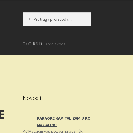
Pretraga
Pretraži
za:
0.00
RSD
0 proizvoda
Novosti
E
KARAOKE KAPITALIZAM U KC
MAGACINU
KC Magacin vas poziva na pesnički