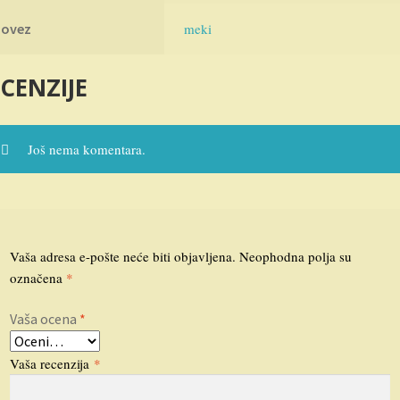
Povez
meki
CENZIJE
Još nema komentara.
Vaša adresa e-pošte neće biti objavljena.
Neophodna polja su
označena
*
Vaša ocena
*
Vaša recenzija
*