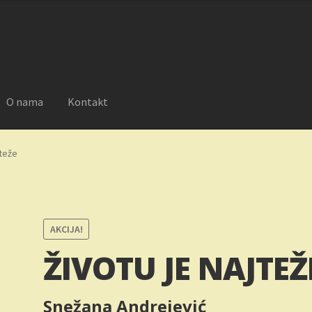
SD.
O nama
Kontakt
reklamacije
Moj nalog
Novosti
O nama
Plaćanje
Privatnost
jteže
AKCIJA!
ŽIVOTU JE NAJTEŽ
Snežana Andrejević