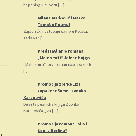
hepening u subotu
[…]
Milena Marković i Marko
Tomaš u Poletu!
Zajednički nastupaju samo u Poletu,
sada već
[…]
Predstavljanje romana
„Male smrti“ Jelene Kajgo
„Male smrti“, prvi roman naše poznate
[…]
Promocija zbirke „Iza
zapaljene šume“ Zvonka
Karanovića
Deseta pesnička knjiga Zvonka
Karanovića „Iza
[…]
Promocija romana „Sila i
Soni u Berlinu“