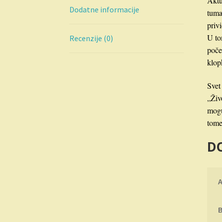
Aktu
Dodatne informacije
tuma
priv
U to
Recenzije (0)
poče
klop
Svet
„Živ
mogu
tome
D
B