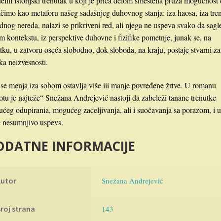
elni istorijski trenutak u koji je priča delom smeštena pruža mogućnost 
čimo kao metaforu našeg sadašnjeg duhovnog stanja: iza haosa, iza tre
idnog nereda, nalazi se prikriveni red, ali njega ne uspeva svako da sagl
m kontekstu, iz perspektive duhovne i fizifike pometnje, junak se, na
tku, u zatvoru oseća slobodno, dok sloboda, na kraju, postaje stvarni za
ka neizvesnosti.
 se menja iza sobom ostavlja više iii manje povređene žrtve. U romanu
otu je najteže“ Snežana Andrejević nastoji da zabeleži tanane trenutke
ćeg odupirania, mogućeg zaceljivanja, ali i suočavanja sa porazom, i u
 nesumnjivo uspeva.
ODATNE INFORMACIJE
Autor
Snežana Andrejević
roj strana
143