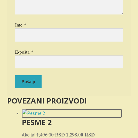
Ime
*
E-pošta
*
POVEZANI PROIZVODI
PESME 2
Originalna
1,298.00
RSD
Trenutna
1,496.00
RSD
Akcija!