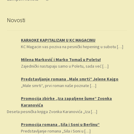
Novosti
KARAOKE KAPITALIZAM U KC MAGACINU
KC Magacin vas poziva na pesnički hepening u subotu
[…]
Milena Marković i Marko Tomaš u Poletu!
Zajednički nastupaju samo u Poletu, sada već
[…]
Predstavljanje romana „Male smrti“ Jelene Kajgo
„Male smrti“, prvi roman naše poznate
[…]
Promocija zbirke „Iza zapaljene šume“ Zvonka
Karanovića
Deseta pesnička knjiga Zvonka Karanovića „Iza
[…]
Promocija romana „Sila i Soni u Berlinu“
Predstavljanje romana „Sila i Soni u
[…]