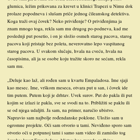
glumica, ležim prikovana za krevet u klinici Trapezi u Nimu dok
prolaze popodneva i slušam priče jednog čileanskog detektiva.
Koga traži ovaj čovek? Neko priviđenje? O priviđenjima ja
znam mnogo toga, rekla sam mu drugog po-podneva, kad me
poslednji put posetio, i on je složio osmeh starog pacova, starog
pacova koji pristaje bez poleta, neverovatno lepo vaspitanog
starog pacova. U svakom slučaju, hvala na cveću, hvala na
časopisima, ali ja se osobe koju tražite skoro ne sećam, rekla
sam mu.
„Deluje kao laž, ali rođen sam u kvartu Empaladosa. Ime sjaji
kao mesec. Ime, vrškom meseca, otvara put u san, i čovek ide
tim putem. Putem koji je drhtav. Uvek surov. Put do pakla ili put
kojim se izlazi iz pakla, sve se svodi na to. Približiti se paklu ili
se od njega udaljiti. Ja sam, na primer, naručio ubistvo.
Napravio sam najbolje rođendanske poklone. Uložio sam u
ogromne projekte. Oči sam otvorio u tami. Neviđeno sporo sam
otvorio oči u potpunoj tami i samo sam video ili zamislio tog