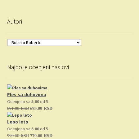
Autori
Najbolje ocenjeni naslovi
Ples sa duhovima
Ocenjeno sa
5.00
od 5
693.00
RSD
891.00
RSD
Originalna
Trenutna
cena
cena
Lepo leto
je
je:
bila:
693.00 RSD.
Ocenjeno sa
5.00
od 5
770.00
RSD
990.00
RSD
891.00 RSD.
Originalna
Trenutna