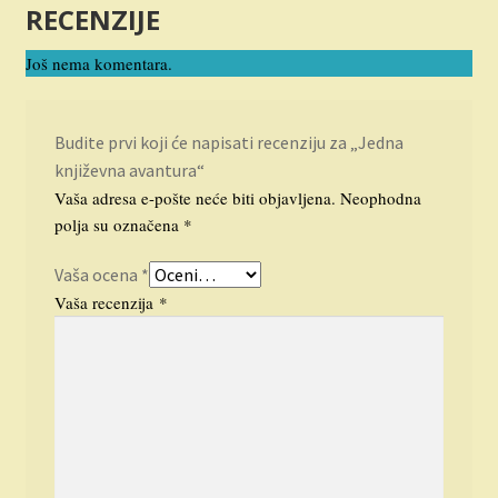
RECENZIJE
Još nema komentara.
Budite prvi koji će napisati recenziju za „Jedna
književna avantura“
Vaša adresa e-pošte neće biti objavljena.
Neophodna
polja su označena
*
Vaša ocena
*
Vaša recenzija
*