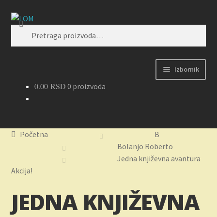
Preskoči
Skoči
Pretraži
na
na
Pretraga
navigaciju
sadržaj
za:
Izbornik
0.00
RSD
0 proizvoda
Početak
Kontakt
Početna
B
Korpa
Bolanjo Roberto
Jedna književna avantura
Kupovina, isporuka i reklamacije
Akcija!
JEDNA KNJIŽEVNA
Moj nalog