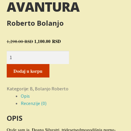
AVANTURA
Novosti
O nama
Roberto Bolanjo
Plaćanje
Originalna
1,100.00
RSD
Trenutna
1,298.00
RSD
cena
cena
Privatnost
Jedna
je
je:
književna
bila:
1,100.00 RSD.
Uslovi korišćenja
avantura
1,298.00 RSD.
Dodaj u korpu
količina
Kategorije:
B
,
Bolanjo Roberto
Opis
Recenzije (0)
OPIS
Ovde sam ja, Ðoana Silvestri, tridesetsedmogodišnja porno-