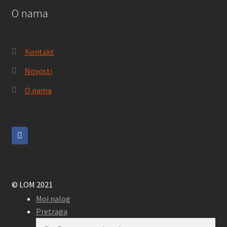
O nama
Kontakt
Novosti
O nama
© LOM 2021
Moj nalog
Pretraga
Pretraga
Pretraži