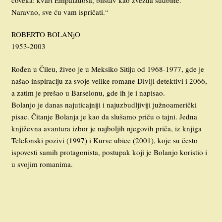
čoveka: kvart Empaladosa, blistav kao zvezda sudbine.
Naravno, sve ću vam ispričati.“
ROBERTO BOLANjO
1953-2003
Rođen u Čileu, živeo je u Meksiko Sitiju od 1968-1977, gde je
našao inspiraciju za svoje velike romane Divlji detektivi i 2066,
a zatim je prešao u Barselonu, gde ih je i napisao.
Bolanjo je danas najuticajniji i najuzbudljiviji južnoamerički
pisac. Čitanje Bolanja je kao da slušamo priču o tajni. Jedna
književna avantura izbor je najboljih njegovih priča, iz knjiga
Telefonski pozivi (1997) i Kurve ubice (2001), koje su često
ispovesti samih protagonista, postupak koji je Bolanjo koristio i
u svojim romanima.