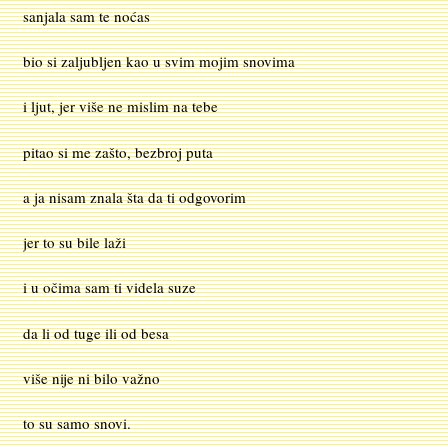
sanjala sam te noćas
bio si zaljubljen kao u svim mojim snovima
i ljut, jer više ne mislim na tebe
pitao si me zašto, bezbroj puta
a ja nisam znala šta da ti odgovorim
jer to su bile laži
i u očima sam ti videla suze
da li od tuge ili od besa
više nije ni bilo važno
to su samo snovi.