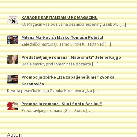
KARAOKE KAPITALIZAM U KC MAGACINU
KC Magacin vas poziva na pesnički hepening u subotu
[…]
Milena Marković i Marko Tomaš u Poletu!
Zajednički nastupaju samo u Poletu, sada već
[…]
Predstavljanje romana „Male smrti“ Jelene Kajgo
„Male smrti“, prvi roman naše poznate
[…]
Promocija zbirke „Iza zapaljene šume“ Zvonka
Karanovića
Deseta pesnička knjiga Zvonka Karanovića „Iza
[…]
Promocija romana „Sila i Soni u Berlinu“
Predstavljanje romana „Sila i Soni u
[…]
Autori