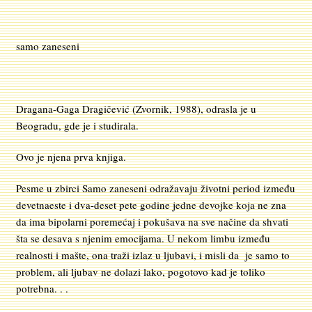
samo zaneseni
Dragana-Gaga Dragičević (Zvornik, 1988), odrasla je u
Beogradu, gde je i studirala.
Ovo je njena prva knjiga.
Pesme u zbirci Samo zaneseni odražavaju životni period između
devetnaeste i dva-deset pete godine jedne devojke koja ne zna
da ima bipolarni poremećaj i pokušava na sve načine da shvati
šta se desava s njenim emocijama. U nekom limbu između
realnosti i mašte, ona traži izlaz u ljubavi, i misli da je samo to
problem, ali ljubav ne dolazi lako, pogotovo kad je toliko
potrebna. . .