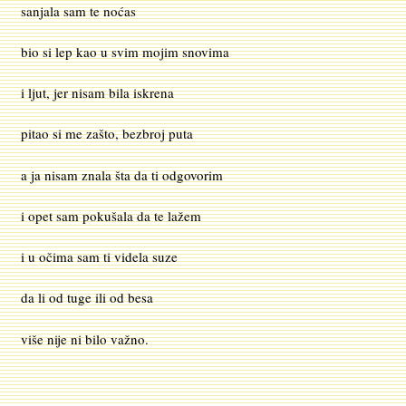
sanjala sam te noćas
bio si lep kao u svim mojim snovima
i ljut, jer nisam bila iskrena
pitao si me zašto, bezbroj puta
a ja nisam znala šta da ti odgovorim
i opet sam pokušala da te lažem
i u očima sam ti videla suze
da li od tuge ili od besa
više nije ni bilo važno.