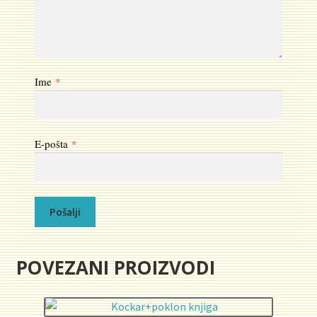
Ime
*
E-pošta
*
POVEZANI PROIZVODI