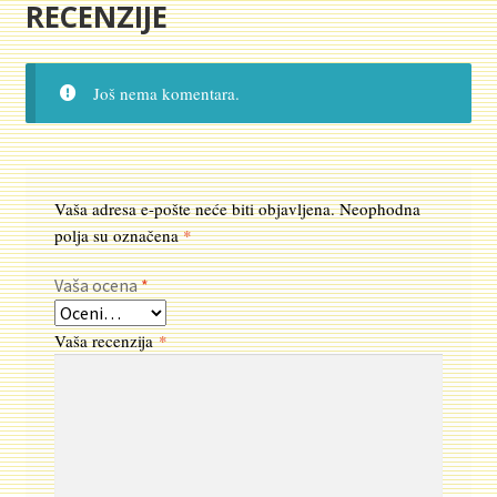
RECENZIJE
Još nema komentara.
Vaša adresa e-pošte neće biti objavljena.
Neophodna
polja su označena
*
Vaša ocena
*
Vaša recenzija
*