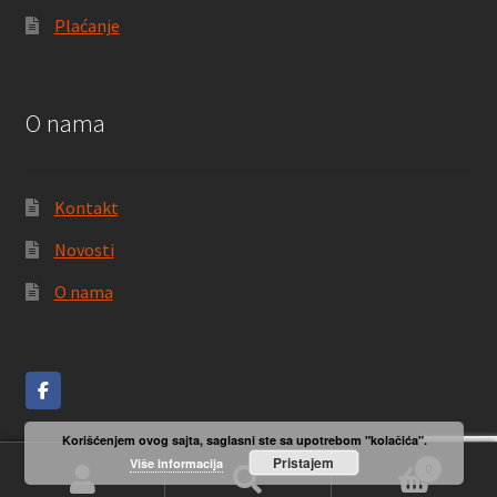
Plaćanje
O nama
Kontakt
Novosti
O nama
Korišćenjem ovog sajta, saglasni ste sa upotrebom "kolačića".
Pristajem
Više informacija
0
Pretraga
Pretraži
© LOM 2024