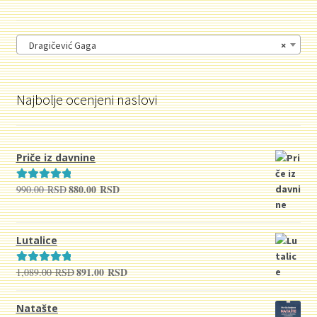
Dragičević Gaga
×
Najbolje ocenjeni naslovi
Priče iz davnine
880.00
RSD
990.00
RSD
Originalna
Trenutna
Ocenjeno sa
cena
cena
5.00
od 5
je
je:
bila:
880.00 RSD.
Lutalice
990.00 RSD.
891.00
RSD
1,089.00
RSD
Originalna
Trenutna
Ocenjeno sa
cena
cena
5.00
od 5
je
je:
Natašte