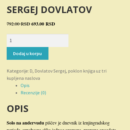
Novosti
SERGEJ DOVLATOV
O nama
Originalna
693.00
RSD
Trenutna
792.00
RSD
cena
cena
Plaćanje
SOLO
je
je:
NA
bila:
693.00 RSD.
Privatnost
ANDERVUDU
792.00 RSD.
Dodaj u korpu
količina
Uslovi korišćenja
Kategorije:
D
,
Dovlatov Sergej
,
poklon knjiga uz tri
kupljena naslova
Opis
Recenzije (0)
OPIS
Solo na andervudu
piščev je dnevnik iz lenjingradskog
perioda, urnebesna slika jednog vremena, prepuna anegdota .