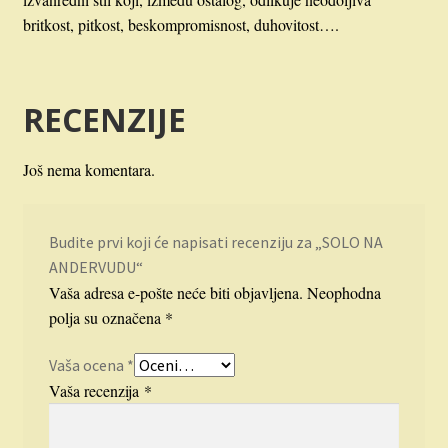
britkost, pitkost, beskompromisnost, duhovitost….
RECENZIJE
Još nema komentara.
Budite prvi koji će napisati recenziju za „SOLO NA
ANDERVUDU“
Vaša adresa e-pošte neće biti objavljena.
Neophodna
polja su označena
*
Vaša ocena
*
Vaša recenzija
*