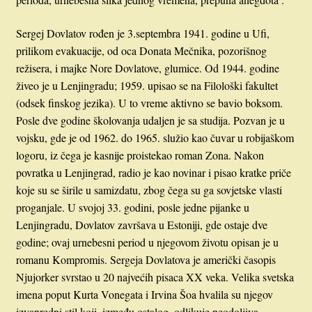
Sergej Dovlatov rođen je 3.septembra 1941. godine u Ufi,
prilikom evakuacije, od oca Donata Mečnika, pozorišnog
režisera, i majke Nore Dovlatove, glumice. Od 1944. godine
živeo je u Lenjingradu; 1959. upisao se na Filološki fakultet
(odsek finskog jezika). U to vreme aktivno se bavio boksom.
Posle dve godine školovanja udaljen je sa studija. Pozvan je u
vojsku, gde je od 1962. do 1965. služio kao čuvar u robijaškom
logoru, iz čega je kasnije proistekao roman Zona. Nakon
povratka u Lenjingrad, radio je kao novinar i pisao kratke priče
koje su se širile u samizdatu, zbog čega su ga sovjetske vlasti
proganjale. U svojoj 33. godini, posle jedne pijanke u
Lenjingradu, Dovlatov završava u Estoniji, gde ostaje dve
godine; ovaj urnebesni period u njegovom životu opisan je u
romanu Kompromis. Sergeja Dovlatova je američki časopis
Njujorker svrstao u 20 najvećih pisaca XX veka. Velika svetska
imena poput Kurta Vonegata i Irvina Šoa hvalila su njegov
izvanredni stil koji, između ostalog, odlikuje neodoljiva