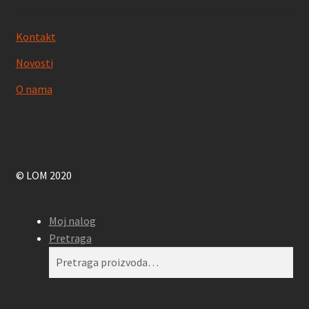
Kontakt
Novosti
O nama
© LOM 2020
Moj nalog
Pretraga
Pretraga
Pretraži
za: