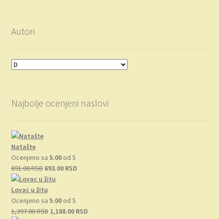
Autori
Najbolje ocenjeni naslovi
Natašte
Ocenjeno sa
5.00
od 5
Originalna
Trenutna
891.00
RSD
693.00
RSD
cena
cena
je
je:
Lovac u žitu
bila:
693.00 RSD.
Ocenjeno sa
5.00
od 5
891.00 RSD.
Originalna
Trenutna
1,397.00
RSD
1,188.00
RSD