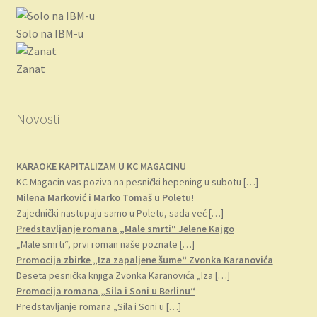
je
je:
bila:
594.00 RSD.
Solo na IBM-u
693.00 RSD.
Zanat
Novosti
KARAOKE KAPITALIZAM U KC MAGACINU
KC Magacin vas poziva na pesnički hepening u subotu
[…]
Milena Marković i Marko Tomaš u Poletu!
Zajednički nastupaju samo u Poletu, sada već
[…]
Predstavljanje romana „Male smrti“ Jelene Kajgo
„Male smrti“, prvi roman naše poznate
[…]
Promocija zbirke „Iza zapaljene šume“ Zvonka Karanovića
Deseta pesnička knjiga Zvonka Karanovića „Iza
[…]
Promocija romana „Sila i Soni u Berlinu“
Predstavljanje romana „Sila i Soni u
[…]