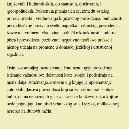
književnih i kulturoloških, do statusnih, društvenih, i
(geo)političkih. Pokrenuta pitanja tiču se, između ostalog,
prirode, mesta i vrednovanja književnog prevođenja, budućnosti
prevodilačkog poziva u svetlu napretka mašinskog prevođenja,
izazova u vremenu vladavine „političke korektnosti“, odnosa
pisca i prevodioca, pozitivne i negativne moći ove prakse i
njenog uticaja na promene u domaćoj jezičkoj i društvenoj
zajednici.
Osim svestranijeg razumevanja fenomenologije prevođenja,
isticanje važnosti ove delatnosti kroz istoriju i podsticaja na
njena dalja istraživanja, osnovni cilj knjige je upoznavanje
autorskih glasova prevodilaca koji su za nas imitirali stotine
tuđih, nama nepoznatih glasova svetske književnosti, a koji se
ovde pojavljuju kao pisci vrhunskog stila i jezika, oblikovanog
neretko na duhovit način.“