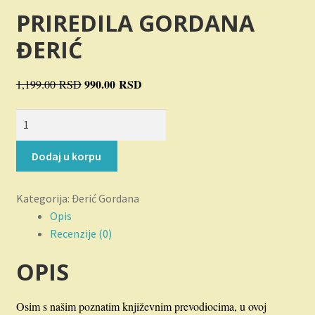
Novosti
PRIREDILA GORDANA
ĐERIĆ
O nama
Plaćanje
Originalna
990.00
RSD
Trenutna
1,199.00
RSD
cena
cena
Imitatori
Privatnost
je
je:
glasova
bila:
990.00 RSD.
količina
1,199.00 RSD.
Uslovi korišćenja
Dodaj u korpu
Kategorija:
Đerić Gordana
Opis
Recenzije (0)
OPIS
Osim s našim poznatim književnim prevodiocima, u ovoj