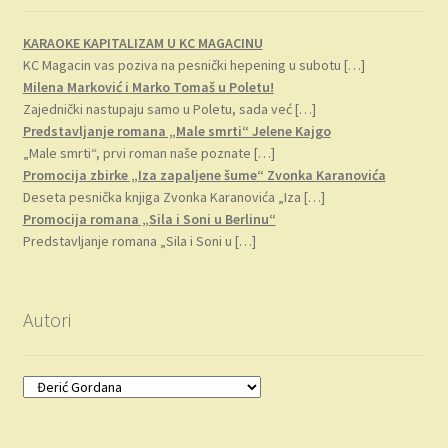
KARAOKE KAPITALIZAM U KC MAGACINU
KC Magacin vas poziva na pesnički hepening u subotu
[…]
Milena Marković i Marko Tomaš u Poletu!
Zajednički nastupaju samo u Poletu, sada već
[…]
Predstavljanje romana „Male smrti“ Jelene Kajgo
„Male smrti“, prvi roman naše poznate
[…]
Promocija zbirke „Iza zapaljene šume“ Zvonka Karanovića
Deseta pesnička knjiga Zvonka Karanovića „Iza
[…]
Promocija romana „Sila i Soni u Berlinu“
Predstavljanje romana „Sila i Soni u
[…]
Autori