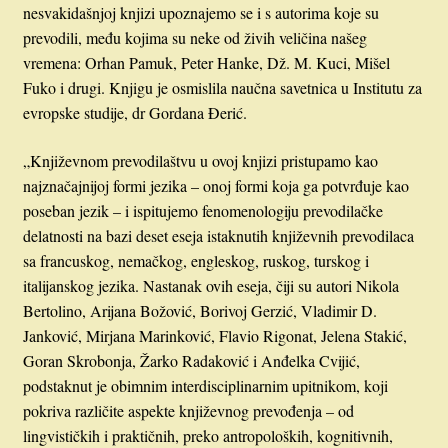
nesvakidašnjoj knjizi upoznajemo se i s autorima koje su
prevodili, među kojima su neke od živih veličina našeg
vremena: Orhan Pamuk, Peter Hanke, Dž. M. Kuci, Mišel
Fuko i drugi. Knjigu je osmislila naučna savetnica u Institutu za
evropske studije, dr Gordana Đerić.
„Književnom prevodilaštvu u ovoj knjizi pristupamo kao
najznačajnijoj formi jezika – onoj formi koja ga potvrđuje kao
poseban jezik – i ispitujemo fenomenologiju prevodilačke
delatnosti na bazi deset eseja istaknutih književnih prevodilaca
sa francuskog, nemačkog, engleskog, ruskog, turskog i
italijanskog jezika. Nastanak ovih eseja, čiji su autori Nikola
Bertolino, Arijana Božović, Borivoj Gerzić, Vladimir D.
Janković, Mirjana Marinković, Flavio Rigonat, Jelena Stakić,
Goran Skrobonja, Žarko Radaković i Anđelka Cvijić,
podstaknut je obimnim interdisciplinarnim upitnikom, koji
pokriva različite aspekte književnog prevođenja – od
lingvističkih i praktičnih, preko antropoloških, kognitivnih,