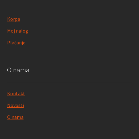
Korpa
Moj nalog
Plaćanje
O nama
Kontakt
Novosti
O nama