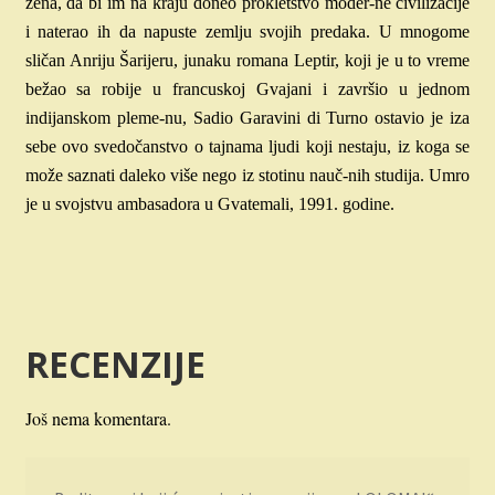
žena, da bi im na kraju doneo prokletstvo moder-ne civilizacije
i naterao ih da napuste zemlju svojih predaka. U mnogome
sličan Anriju Šarijeru, junaku romana Leptir, koji je u to vreme
bežao sa robije u francuskoj Gvajani i završio u jednom
indijanskom pleme-nu, Sadio Garavini di Turno ostavio je iza
sebe ovo svedočanstvo o tajnama ljudi koji nestaju, iz koga se
može saznati daleko više nego iz stotinu nauč-nih studija. Umro
je u svojstvu ambasadora u Gvatemali, 1991. godine.
RECENZIJE
Još nema komentara.