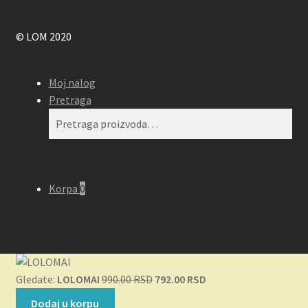
© LOM 2020
Moj nalog
Pretraga
Pretraga
Pretraži
za:
Korpa
0
Originalna
Trenutna
Gledate:
LOLOMAI
990.00
RSD
792.00
RSD
cena
cena
Dodaj u korpu