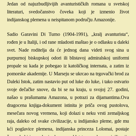
Jedan od najuzbudljivijih avanturističkih romana u svetskoj
literaturi, svedočanstvo čoveka koji je izmenio život
indijanskog plemena u neispitanom području Amazonije.
Sadio Garavini Di Turno (1904-1991), „kralj avanturista“,
rođen je u Italiji, i od rane mladosti maštao je o odlasku u daleki
svet. Nade roditelja da će jednog dana videti svog sina u
purpurnoj biskupskoj odori ili blistavoj admiralskoj uniformi
propale su kada je pobegao iz katoličkog internata, a zatim iz
pomorske akademije. U Marseju se ukrcao na trgovački brod za
Daleki Istok, zatim nastavio put od luke do luke, i tako ostvario
svoje dečačke snove, da bi se na kraju, u svojoj 27. godini,
našao u prašumama Amazona, u potrazi za dijamantima.Ova
dragocena knjiga-dokument istinita je priča ovog pustolova,
mesečara novog vremena, koji dolazi u neku vrsti zemaljskog
raja, daleko od svake civilizacije, u indijansko pleme, gde mu
kći poglavice plemena, indijanska princeza Lolomai, postaje