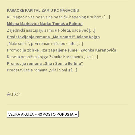
KARAOKE KAPITALIZAM U KC MAGACINU
KC Magacin vas poziva na pesnički hepening u subotu
[…]
Milena Marković i Marko Tomaš u Poletu!
Zajednički nastupaju samo u Poletu, sada već
[…]
Predstavljanje romana „Male smrti“ Jelene Kajgo
„Male smrti“, prvi roman naše poznate
[…]
Promocija zbirke „Iza zapaljene šume“ Zvonka Karanovića
Deseta pesnička knjiga Zvonka Karanovića „Iza
[…]
Promocija romana „Sila i Soni u Berlinu“
Predstavljanje romana „Sila i Soni u
[…]
Autori