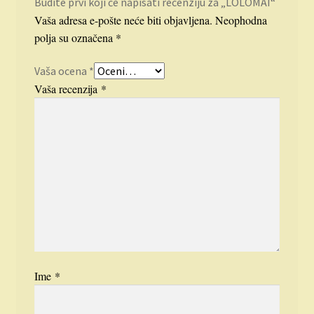
Budite prvi koji će napisati recenziju za „LOLOMAI“
Vaša adresa e-pošte neće biti objavljena.
Neophodna
polja su označena
*
Vaša ocena
*
Vaša recenzija
*
Ime
*