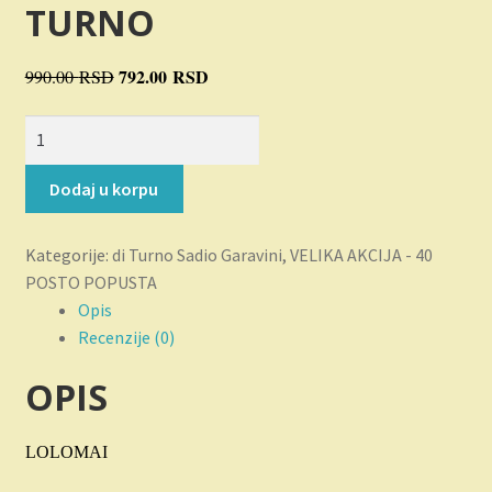
Novosti
TURNO
O nama
Originalna
792.00
RSD
Trenutna
990.00
RSD
cena
cena
Plaćanje
LOLOMAI
je
je:
količina
bila:
792.00 RSD.
Privatnost
990.00 RSD.
Dodaj u korpu
Uslovi korišćenja
Kategorije:
di Turno Sadio Garavini
,
VELIKA AKCIJA - 40
POSTO POPUSTA
Opis
Recenzije (0)
OPIS
LOLOMAI