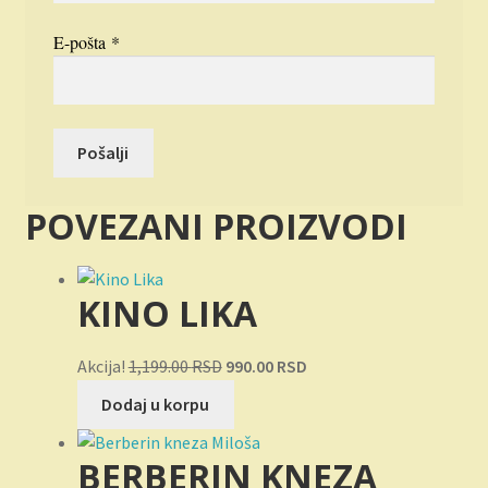
E-pošta
*
POVEZANI PROIZVODI
KINO LIKA
Originalna
Trenutna
Akcija!
1,199.00
RSD
990.00
RSD
cena
cena
Dodaj u korpu
je
je:
bila:
990.00 RSD.
BERBERIN KNEZA
1,199.00 RSD.