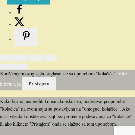
je
je:
bila:
792.00 RSD.
990.00 RSD.
Korišćenjem ovog sajta, saglasni ste sa upotrebom "kolačića".
Više
informacija
Pristajem
Kako bismo unapredili korisničko iskustvo, podešavanja upotrebe
"kolačića" na ovom sajtu su postavljena na "omogući kolačiće". Ako
nastavite da koristite ovaj sajt bez promene podešavanja za "kolačiće"
ili ako kliknete "Pristajem" onda se slažete sa tom upotrebom.