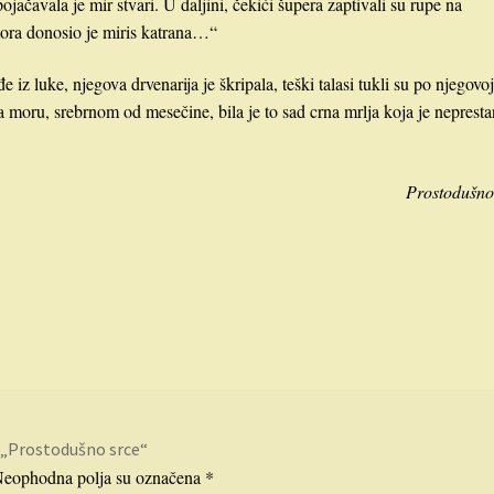
ojačavala je mir stvari. U daljini, čekići šupera zaptivali su rupe na
ora donosio je miris katrana…“
 iz luke, njegova drvenarija je škripala, teški talasi tukli su po njegovo
na moru, srebrnom od mesečine, bila je to sad crna mrlja koja je neprest
Prostodušno
za „Prostodušno srce“
eophodna polja su označena
*