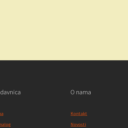
.00 RSD.
odavnica
O nama
pa
Kontakt
nalog
Novosti