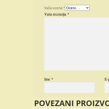
Vaša ocena
*
Vaša recenzija
*
Ime
*
E-
POVEZANI PROIZV