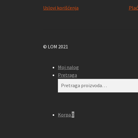
Uslovi korišćenja
Plać
© LOM 2021
Moj nalog
Pretraga
Pretraga
Pretraži
za:
Korpa
0