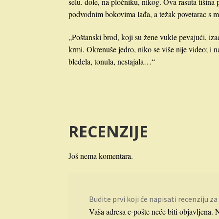
selu. dole, na pločniku, nikog. Ova rasuta tišina p
podvodnim bokovima lađa, a težak povetarac s m
„Poštanski brod, koji su žene vukle pevajući, izađe
krmi. Okrenuše jedro, niko se više nije video; i 
bledela, tonula, nestajala…“
RECENZIJE
Još nema komentara.
Budite prvi koji će napisati recenziju 
Vaša adresa e-pošte neće biti objavljena.
N