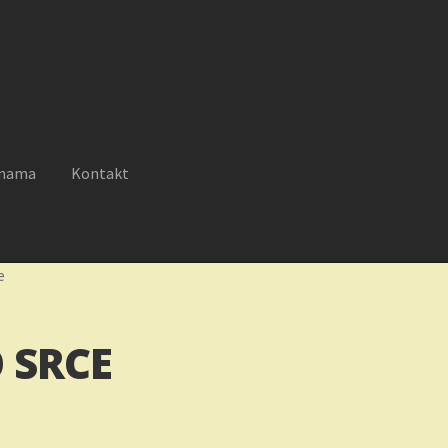
 nama
Kontakt
reklamacije
Moj nalog
Novosti
O nama
Plaćanje
Privatnost
e
 SRCE