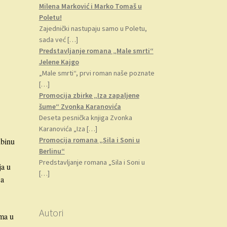
Milena Marković i Marko Tomaš u
Poletu!
Zajednički nastupaju samo u Poletu,
sada već
[…]
Predstavljanje romana „Male smrti“
Jelene Kajgo
„Male smrti“, prvi roman naše poznate
[…]
Promocija zbirke „Iza zapaljene
šume“ Zvonka Karanovića
Deseta pesnička knjiga Zvonka
Karanovića „Iza
[…]
Promocija romana „Sila i Soni u
dbinu
Berlinu“
Predstavljanje romana „Sila i Soni u
ja u
[…]
 a
Autori
uma u