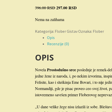
Originalna
297.00
RSD
Trenutna
396.00
RSD
cena
cena
Nema na zalihama
je
je:
bila:
297.00 RSD.
Kategorija:
Flober Gistav
Oznaka:
Flober
396.00 RSD.
Opis
Recenzije (0)
OPIS
Prostodušno srce
Novela
poslednje je remek-del
jedne žene iz naroda, i, po nekim izvorima, inspir
Felisite, kao i sluškinja Eme Bovari, i to nije j
Normandiji, gde je pisac proveo ceo svoj život, p
istovremeno savršen primer Floberovog neprevazi
„U dane velike žege nisu izlazili iz sobe. Bleštav