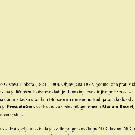
o Gistava Flobera (1821-1880). Objavljena 1877. godine, ona prati su
isana je ličnošću Floberove dadilje. Junakinja ove dirljive priče zove se
edina dodirna tačka s velikim Floberovim romanom. Radnja se takođe odvi
Prostodušno srce
Madam Bovari
a je
kao neka vrsta epiloga romanu
,
đenog stila.
a svetlost spolja utiskivala je svetle pruge između prečki žaluzina. Ni š