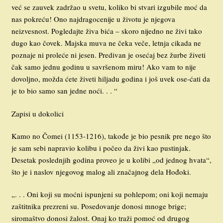
već se zauvek zadržao u svetu, koliko bi stvari izgubile moć da
nas pokreću! Ono najdragocenije u životu je njegova
neizvesnost. Pogledajte živa bića – skoro nijedno ne živi tako
dugo kao čovek. Majska muva ne čeka veče, letnja cikada ne
poznaje ni proleće ni jesen. Predivan je osećaj bez žurbe živeti
čak samo jednu godinu u savršenom miru! Ako vam to nije
dovoljno, možda ćete živeti hiljadu godina i još uvek ose-ćati da
je to bio samo san jedne noći. . . “
Zapisi u dokolici
Kamo no Čomei (1153-1216), takođe je bio pesnik pre nego što
je sam sebi napravio kolibu i počeo da živi kao pustinjak.
Desetak poslednjih godina proveo je u kolibi „od jednog hvata“,
što je i naslov njegovog malog ali značajnog dela Hođoki.
„. . . Oni koji su moćni ispunjeni su pohlepom; oni koji nemaju
zaštitnika prezreni su. Posedovanje donosi mnoge brige;
siromaštvo donosi žalost. Onaj ko traži pomoć od drugog