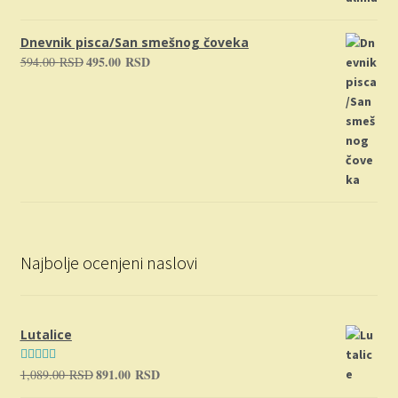
Dnevnik pisca/San smešnog čoveka
495.00
RSD
594.00
RSD
Originalna
Trenutna
cena
cena
je
je:
bila:
495.00 RSD.
594.00 RSD.
Najbolje ocenjeni naslovi
Lutalice
891.00
RSD
1,089.00
RSD
Originalna
Trenutna
Ocenjeno sa
cena
cena
5.00
od 5