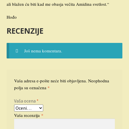
ali blažen ću biti kad me obasja večita Amidina svetlost.“
Hođo
RECENZIJE
Još nema komentara.
Vaša adresa e-pošte neće biti objavljena.
Neophodna
polja su označena
*
Vaša ocena
*
Vaša recenzija
*