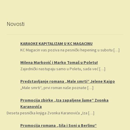
Novosti
KARAOKE KAPITALIZAM U KC MAGACINU
KC Magacin vas poziva na pesnički hepening u subotu
[…]
Milena Marković i Marko Tomaš u Poletu!
Zajednički nastupaju samo u Poletu, sada već
[…]
Predstavljanje romana „Male smrti“ Jelene Kajgo
„Male smrti“, prvi roman naše poznate
[…]
Promocija zbirke „Iza zapaljene šume“ Zvonka
Karanovića
Deseta pesnička knjiga Zvonka Karanovića „Iza
[…]
Promocija romana „Sila i Soni u Berlinu“