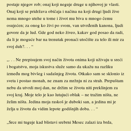
postaje njegov rob; onaj koji neguje druge u njihovoj je vlasti.
Onaj koji se pridržava običaja i načina na koji drugi ljudi žive
nema mnogo utehe u tome i život mu biva u mnogo čemu
osujećen; za onog ko živi po svom, van utvrđenih kanona, ljudi
govore da je lud. Gde god neko živeo, kakav god posao da radi,
da li je moguće bar na trenutak pronaći utočište za telo ili mir za
svoj duh?. . . “
„. . . Ne prepisujem svoj način života onima koji uživaju u sreći
i bogatstvu, moja iskustva služe samo da ukažu na razliku
između mog bivšeg i sadašnjeg života. Otkako sam se sklonio iz
sveta i postao monah, ne znam za mržnju ni za strah. Prepuštam
nebu da utvrdi moj dan, ne držim se života niti preklinjem za
svoj kraj. Moje telo je kao lutajući oblak – ne tražim ništa, ne
želim ništa. Jedina moja raskoš je duboki san, a jedina mi je
želja u životu da vidim lepote godišnjih doba. . . “
„Srce mi tuguje kad blistavi srebrni Mesec zalazi iza brda,