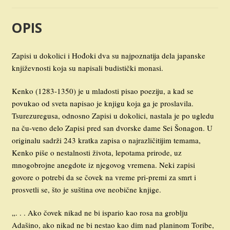
OPIS
Zapisi u dokolici i Hođoki dva su najpoznatija dela japanske
književnosti koja su napisali budistički monasi.
Kenko (1283-1350) je u mladosti pisao poeziju, a kad se
povukao od sveta napisao je knjigu koja ga je proslavila.
Tsurezuregusa, odnosno Zapisi u dokolici, nastala je po ugledu
na ču-veno delo Zapisi pred san dvorske dame Sei Šonagon. U
originalu sadrži 243 kratka zapisa o najrazličitijim temama,
Kenko piše o nestalnosti života, lepotama prirode, uz
mnogobrojne anegdote iz njegovog vremena. Neki zapisi
govore o potrebi da se čovek na vreme pri-premi za smrt i
prosvetli se, što je suština ove neobične knjige.
„. . . Ako čovek nikad ne bi ispario kao rosa na groblju
Adašino, ako nikad ne bi nestao kao dim nad planinom Toribe,