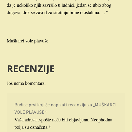
da je nekoliko njih završilo u ludnici, jedan se ubio zbog
dugova, dok se zavod za sirotinju brine o ostalima. . . “
Muškarci vole plavuše
RECENZIJE
Još nema komentara.
Budite prvi koji će napisati recenziju za „MUŠKARCI
VOLE PLAVUŠE“
Vaša adresa e-pošte neće biti objavljena.
Neophodna
polja su označena
*