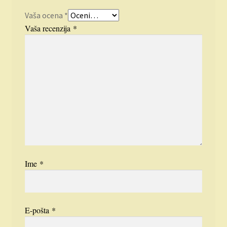
Vaša ocena
*
Vaša recenzija
*
Ime
*
E-pošta
*