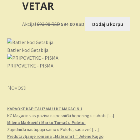
VETAR
bila:
792.00 RSD.
990.00 RSD.
Originalna
Trenutna
Akcija!
693.00
RSD
594.00
RSD
Dodaj u korpu
cena
cena
je
je:
bila:
594.00 RSD.
Batler kod Getsbija
693.00 RSD.
PRIPOVETKE - PISMA
Novosti
KARAOKE KAPITALIZAM U KC MAGACINU
KC Magacin vas poziva na pesnički hepening u subotu
[…]
Milena Marković i Marko Tomaš u Poletu!
Zajednički nastupaju samo u Poletu, sada već
[…]
Predstavljanje romana „Male smrti“ Jelene Kajgo