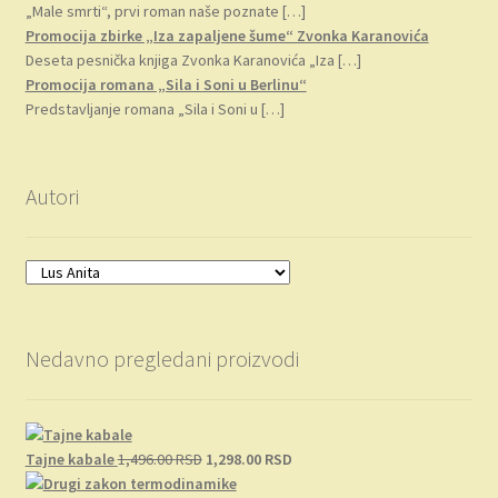
„Male smrti“, prvi roman naše poznate
[…]
Promocija zbirke „Iza zapaljene šume“ Zvonka Karanovića
Deseta pesnička knjiga Zvonka Karanovića „Iza
[…]
Promocija romana „Sila i Soni u Berlinu“
Predstavljanje romana „Sila i Soni u
[…]
Autori
Nedavno pregledani proizvodi
Originalna
Trenutna
Tajne kabale
1,496.00
RSD
1,298.00
RSD
cena
cena