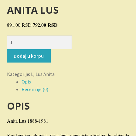
Novosti
ANITA LUS
O nama
Originalna
792.00
RSD
Trenutna
891.00
RSD
cena
cena
Plaćanje
MUŠKARCI
je
je:
VOLE
bila:
792.00 RSD.
Privatnost
PLAVUŠE
891.00 RSD.
Dodaj u korpu
količina
Uslovi korišćenja
Kategorije:
L
,
Lus Anita
Opis
Recenzije (0)
OPIS
Anita Lus 1888-1981
Književnica, glumica, prva žena scenarista u Holivudu, objavila