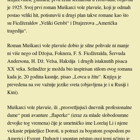
je 1925. Svoj prvi roman Muškarci vole plavuše, koji je odmah
postao veliki hit, potisnuvši u drugi plan takve romane kao što
su Ficdžeraldov „Veliki Getsbi“ i Drajzerova „Američka
tragedija“.
Roman Muškarci vole plavuše dobio je silne pohvale ni manje
ni više nego od Džojsa, Foknera, F. S. Ficdžeralda, Šervuda
Andersona, H. Dž. Velsa, Hakslija i drugih istaknutih pisaca
XX veka. Selindžer je možda bio inspirisan stilom ovog romana
kada je, 20 godina kasnije, pisao „Lovca u žitu“. Knjiga je
prevedena na sve važnije jezike sveta (objavljena je i u Rusiji i
Kini).
Muškarci vole plavuše, ili „prosvetljujući dnevnik profesionalne
dame“ prati avanture „flaperke“ (izraz za mlade slobodoumne
devojke tog vremena) čije je umetničko ime Lorelaj Li i njene
vickaste prijateljice Doroti, u potrazi za bogatom gospodom po
Americi i Evropi. Duhovit i spontan pristup ovoj temi učinio je