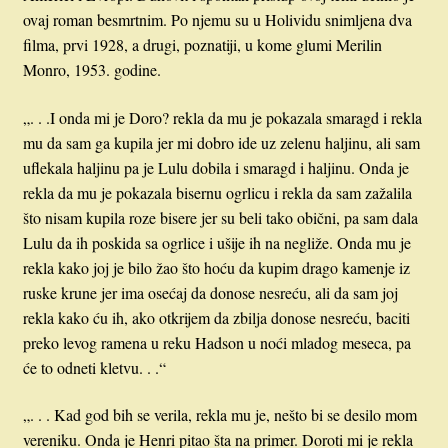
ovaj roman besmrtnim. Po njemu su u Holividu snimljena dva
filma, prvi 1928, a drugi, poznatiji, u kome glumi Merilin
Monro, 1953. godine.
„. . .I onda mi je Doro? rekla da mu je pokazala smaragd i rekla
mu da sam ga kupila jer mi dobro ide uz zelenu haljinu, ali sam
uﬂekala haljinu pa je Lulu dobila i smaragd i haljinu. Onda je
rekla da mu je pokazala bisernu ogrlicu i rekla da sam zažalila
što nisam kupila roze bisere jer su beli tako obični, pa sam dala
Lulu da ih poskida sa ogrlice i ušije ih na negliže. Onda mu je
rekla kako joj je bilo žao što hoću da kupim drago kamenje iz
ruske krune jer ima osećaj da donose nesreću, ali da sam joj
rekla kako ću ih, ako otkrijem da zbilja donose nesreću, baciti
preko levog ramena u reku Hadson u noći mladog meseca, pa
će to odneti kletvu. . .“
„. . . Kad god bih se verila, rekla mu je, nešto bi se desilo mom
vereniku. Onda je Henri pitao šta na primer. Doroti mi je rekla