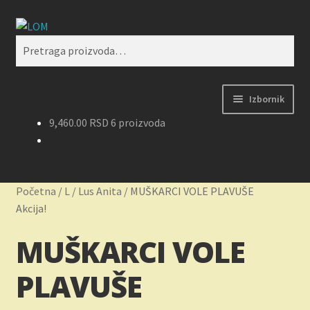
Preskoči
Skoči
Pretraži
na
na
Pretraga
navigaciju
sadržaj
za:
Izbornik
9,460.00
RSD
6 proizvoda
Početak
Kontakt
Početna
/
L
/
Lus Anita
/
MUŠKARCI VOLE PLAVUŠE
Korpa
Akcija!
MUŠKARCI VOLE
Kupovina, isporuka i reklamacije
PLAVUŠE
Moj nalog