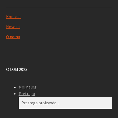
Kontakt
Novosti
O nama
© LOM 2023
Moj nalog
Pretraga
Pretraga
Pretraži
za: