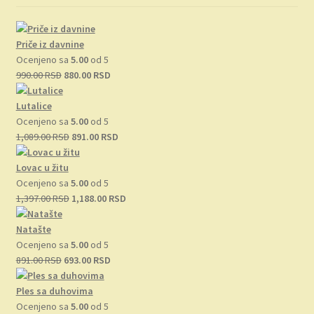
Priče iz davnine
Ocenjeno sa
5.00
od 5
Originalna
Trenutna
990.00
RSD
880.00
RSD
cena
cena
je
je:
Lutalice
bila:
880.00 RSD.
Ocenjeno sa
5.00
od 5
990.00 RSD.
Originalna
Trenutna
1,089.00
RSD
891.00
RSD
cena
cena
je
je:
Lovac u žitu
bila:
891.00 RSD.
Ocenjeno sa
5.00
od 5
1,089.00 RSD.
Originalna
Trenutna
1,397.00
RSD
1,188.00
RSD
cena
cena
je
je:
Natašte
bila:
1,188.00 RSD.
Ocenjeno sa
5.00
od 5
Originalna
1,397.00 RSD.
Trenutna
891.00
RSD
693.00
RSD
cena
cena
je
je:
Ples sa duhovima
bila:
693.00 RSD.
Ocenjeno sa
5.00
od 5