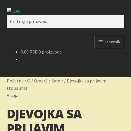
Preskoči
Skoči
Pretraži
na
na
Pretraga
navigaciju
sadržaj
za:
Izbornik
0.00
RSD
0 proizvoda
Početak
Kontakt
Početna
/
O
/
Omerčić Samir
/
Djevojka sa prljavim
Korpa
stopalima
Akcija!
Kupovina, isporuka i reklamacije
DJEVOJKA SA
Moj nalog
PRLJAVIM