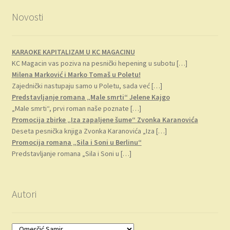
Novosti
KARAOKE KAPITALIZAM U KC MAGACINU
KC Magacin vas poziva na pesnički hepening u subotu
[…]
Milena Marković i Marko Tomaš u Poletu!
Zajednički nastupaju samo u Poletu, sada već
[…]
Predstavljanje romana „Male smrti“ Jelene Kajgo
„Male smrti“, prvi roman naše poznate
[…]
Promocija zbirke „Iza zapaljene šume“ Zvonka Karanovića
Deseta pesnička knjiga Zvonka Karanovića „Iza
[…]
Promocija romana „Sila i Soni u Berlinu“
Predstavljanje romana „Sila i Soni u
[…]
Autori