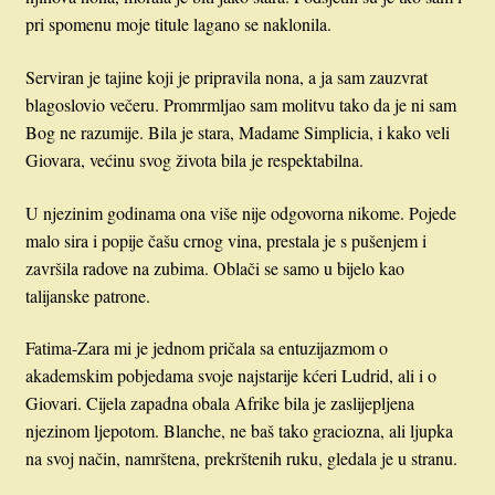
pri spomenu moje titule lagano se naklonila.
Serviran je tajine koji je pripravila nona, a ja sam zauzvrat
blagoslovio večeru. Promrmljao sam molitvu tako da je ni sam
Bog ne razumije. Bila je stara, Madame Simplicia, i kako veli
Giovara, većinu svog života bila je respektabilna.
U njezinim godinama ona više nije odgovorna nikome. Pojede
malo sira i popije čašu crnog vina, prestala je s pušenjem i
završila radove na zubima. Oblači se samo u bijelo kao
talijanske patrone.
Fatima-Zara mi je jednom pričala sa entuzijazmom o
akademskim pobjedama svoje najstarije kćeri Ludrid, ali i o
Giovari. Cijela zapadna obala Afrike bila je zaslijepljena
njezinom ljepotom. Blanche, ne baš tako graciozna, ali ljupka
na svoj način, namrštena, prekrštenih ruku, gledala je u stranu.