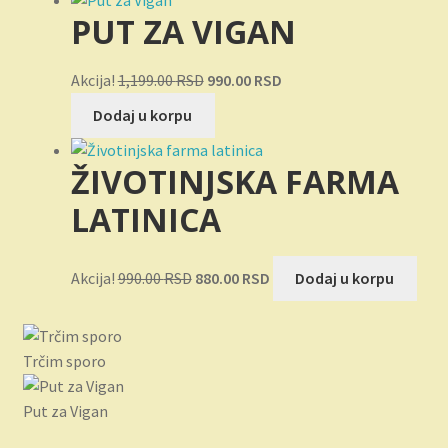
bila:
1,100.00 RSD.
PUT ZA VIGAN
1,298.00 RSD.
Originalna
Trenutna
Akcija!
1,199.00
RSD
990.00
RSD
cena
cena
Dodaj u korpu
je
je:
bila:
990.00 RSD.
ŽIVOTINJSKA FARMA
1,199.00 RSD.
LATINICA
Originalna
Trenutna
Akcija!
990.00
RSD
880.00
RSD
Dodaj u korpu
cena
cena
je
je:
bila:
880.00 RSD.
Trčim sporo
990.00 RSD.
Put za Vigan