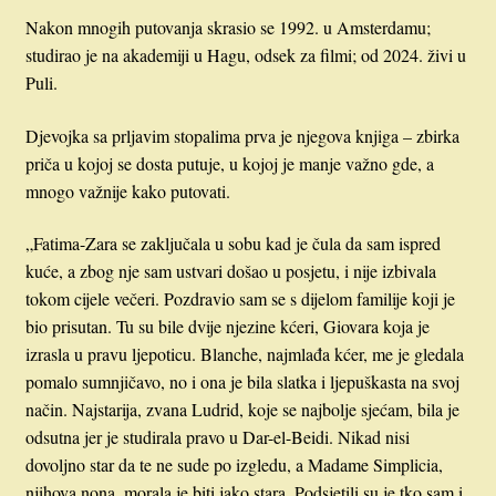
Nakon mnogih putovanja skrasio se 1992. u Amsterdamu;
studirao je na akademiji u Hagu, odsek za filmi; od 2024. živi u
Puli.
Djevojka sa prljavim stopalima prva je njegova knjiga – zbirka
priča u kojoj se dosta putuje, u kojoj je manje važno gde, a
mnogo važnije kako putovati.
„Fatima-Zara se zaključala u sobu kad je čula da sam ispred
kuće, a zbog nje sam ustvari došao u posjetu, i nije izbivala
tokom cijele večeri. Pozdravio sam se s dijelom familije koji je
bio prisutan. Tu su bile dvije njezine kćeri, Giovara koja je
izrasla u pravu ljepoticu. Blanche, najmlađa kćer, me je gledala
pomalo sumnjičavo, no i ona je bila slatka i ljepuškasta na svoj
način. Najstarija, zvana Ludrid, koje se najbolje sjećam, bila je
odsutna jer je studirala pravo u Dar-el-Beidi. Nikad nisi
dovoljno star da te ne sude po izgledu, a Madame Simplicia,
njihova nona, morala je biti jako stara. Podsjetili su je tko sam i