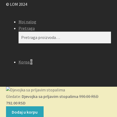
© LOM 2024
Moj nalog
Pretraga
Pretraga
Pretraži
za:
Korpa
0
Originaln
Gledate:
Djevojka sa prljavim stopalima
990.00
RSD
Trenutna
cena
792.00
RSD
cena
je
Dodaj u korpu
je:
bila: