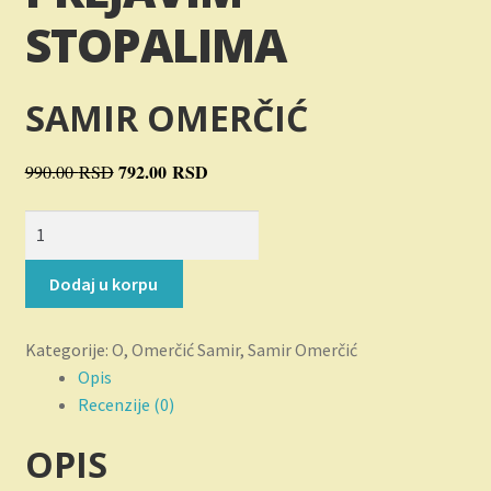
Novosti
STOPALIMA
O nama
SAMIR OMERČIĆ
Plaćanje
Originalna
792.00
RSD
Trenutna
990.00
RSD
Privatnost
cena
cena
Djevojka
je
je:
Uslovi korišćenja
sa
bila:
792.00 RSD.
prljavim
990.00 RSD.
Dodaj u korpu
stopalima
količina
Kategorije:
O
,
Omerčić Samir
,
Samir Omerčić
Opis
Recenzije (0)
OPIS