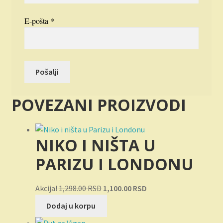
E-pošta
*
POVEZANI PROIZVODI
NIKO I NIŠTA U
PARIZU I LONDONU
Originalna
Trenutna
Akcija!
1,298.00
RSD
1,100.00
RSD
cena
cena
Dodaj u korpu
je
je: