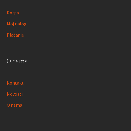
Korpa
Moj nalog
Plaćanje
O nama
Kontakt
Novosti
O nama