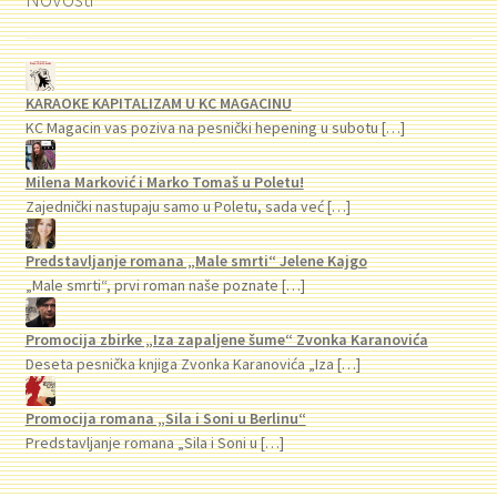
KARAOKE KAPITALIZAM U KC MAGACINU
KC Magacin vas poziva na pesnički hepening u subotu
[…]
Milena Marković i Marko Tomaš u Poletu!
Zajednički nastupaju samo u Poletu, sada već
[…]
Predstavljanje romana „Male smrti“ Jelene Kajgo
„Male smrti“, prvi roman naše poznate
[…]
Promocija zbirke „Iza zapaljene šume“ Zvonka Karanovića
Deseta pesnička knjiga Zvonka Karanovića „Iza
[…]
Promocija romana „Sila i Soni u Berlinu“
Predstavljanje romana „Sila i Soni u
[…]