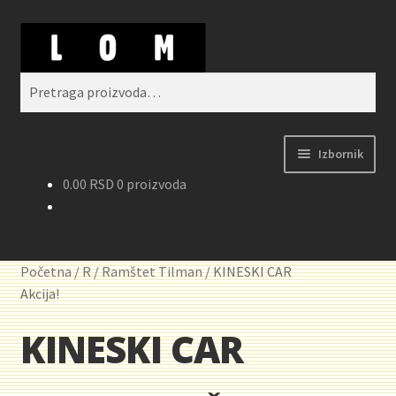
Preskoči
Skoči
Pretraži
na
na
navigaciju
sadržaj
Pretraga
za:
Izbornik
0.00
RSD
0 proizvoda
Početak
Kontakt
Početna
/
R
/
Ramštet Tilman
/
KINESKI CAR
Korpa
Akcija!
KINESKI CAR
Kupovina, isporuka i reklamacije
Moj nalog