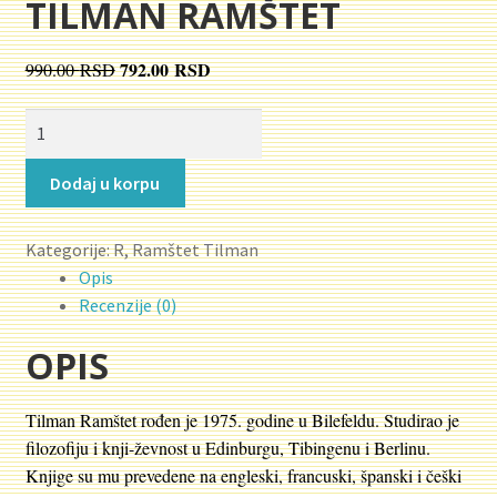
TILMAN RAMŠTET
Novosti
Originalna
792.00
RSD
Trenutna
990.00
RSD
cena
cena
O nama
KINESKI
je
je:
CAR
bila:
792.00 RSD.
Plaćanje
količina
990.00 RSD.
Dodaj u korpu
Privatnost
Kategorije:
R
,
Ramštet Tilman
Opis
Uslovi korišćenja
Recenzije (0)
OPIS
Tilman Ramštet rođen je 1975. godine u Bilefeldu. Studirao je
filozofiju i knji-ževnost u Edinburgu, Tibingenu i Berlinu.
Knjige su mu prevedene na engleski, francuski, španski i češki