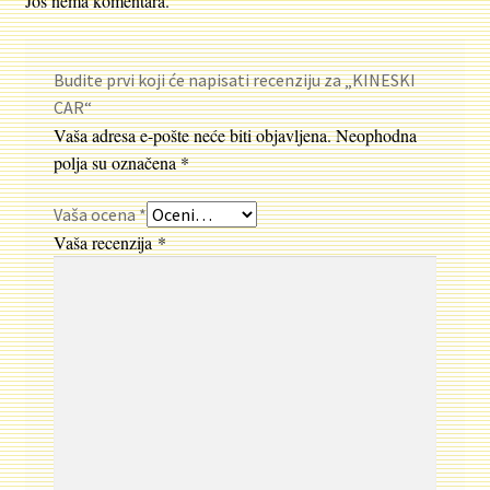
Još nema komentara.
Budite prvi koji će napisati recenziju za „KINESKI
CAR“
Vaša adresa e-pošte neće biti objavljena.
Neophodna
polja su označena
*
Vaša ocena
*
Vaša recenzija
*