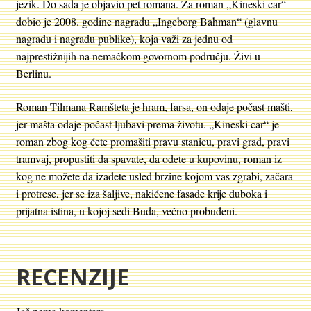
jezik. Do sada je objavio pet romana. Za roman „Kineski car“
dobio je 2008. godine nagradu „Ingeborg Bahman“ (glavnu
nagradu i nagradu publike), koja važi za jednu od
najprestižnijih na nemačkom govornom području. Živi u
Berlinu.
Roman Tilmana Ramšteta je hram, farsa, on odaje počast mašti,
jer mašta odaje počast ljubavi prema životu. „Kineski car“ je
roman zbog kog ćete promašiti pravu stanicu, pravi grad, pravi
tramvaj, propustiti da spavate, da odete u kupovinu, roman iz
kog ne možete da izađete usled brzine kojom vas zgrabi, začara
i protrese, jer se iza šaljive, nakićene fasade krije duboka i
prijatna istina, u kojoj sedi Buda, večno probuđeni.
RECENZIJE