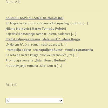
Novosti
KARAOKE KAPITALIZAM U KC MAGACINU
KC Magacin vas poziva na pesnički hepening u subotu
[…]
Milena Marković i Marko Tomaš u Poletu!
Zajednički nastupaju samo u Poletu, sada već
[…]
Predstavljanje romana „Male smrti“ Jelene Kajgo
„Male smrti“, prvi roman naše poznate
[…]
Promocija zbirke „Iza zapaljene šume“ Zvonka Karanovića
Deseta pesnička knjiga Zvonka Karanovića „Iza
[…]
Promocija romana „Sila i Soni u Berlinu“
Predstavljanje romana „Sila i Soni u
[…]
Autori