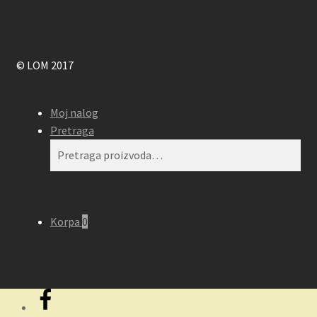
© LOM 2017
Moj nalog
Pretraga
Pretraga
Pretraži
za:
Korpa
0