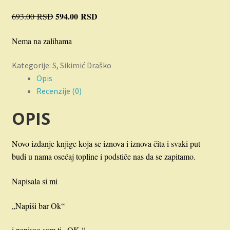
Novosti
Originalna
594.00
RSD
Trenutna
693.00
RSD
cena
cena
O nama
Nema na zalihama
je
je:
bila:
594.00 RSD.
Plaćanje
Kategorije:
S
,
Sikimić Draško
693.00 RSD.
Opis
Privatnost
Recenzije (0)
OPIS
Uslovi korišćenja
Novo izdanje knjige koja se iznova i iznova čita i svaki put
budi u nama osećaj topline i podstiče nas da se zapitamo.
Napisala si mi
„Napiši bar Ok“
i napisao sam ti „OK.“