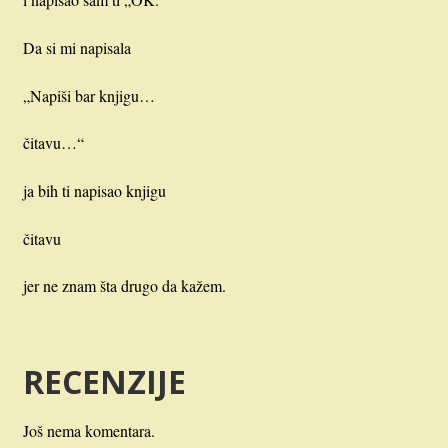
Da si mi napisala
„Napiši bar knjigu…
čitavu…“
ja bih ti napisao knjigu
čitavu
jer ne znam šta drugo da kažem.
RECENZIJE
Još nema komentara.