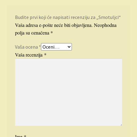
Budite prvi koji će napisati recenziju za „Smotuljci“
Vaša adresa e-pošte neće biti objavljena.
Neophodna
polja su označena
*
Vaša ocena
*
Vaša recenzija
*
Ime
*