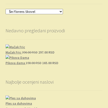
Nedavno pregledani proizvodi
Originalna
Trenutna
Mačak Fric
396.00
RSD
297.00
RSD
cena
cena
je
Originalna
je:
Trenutna
Pikova dama
198.00
RSD
165.00
RSD
bila:
cena
297.00 RSD.
cena
396.00 RSD.
je
je:
bila:
165.00 RSD.
Najbolje ocenjeni naslovi
198.00 RSD.
Ples sa duhovima