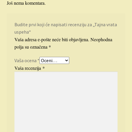
Još nema komentara.
Budite prvi koji će napisati recenziju za „Tajna vrata
uspeha“
Vaša adresa e-pošte neće biti objavljena.
Neophodna
polja su označena
*
Vaša ocena
*
Vaša recenzija
*