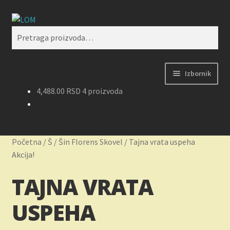
Preskoči
Skoči
Pretraži
na
na
Pretraga
navigaciju
sadržaj
za:
Izbornik
4,488.00
RSD
4 proizvoda
Početak
Kontakt
Početna
/
Š
/
Šin Florens Skovel
/
Tajna vrata uspeha
Korpa
Akcija!
TAJNA VRATA
Kupovina, isporuka i reklamacije
USPEHA
Moj nalog