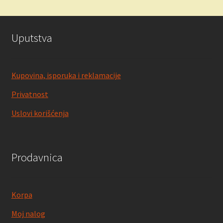
891.00 RSD.
Uputstva
Kupovina, isporuka i reklamacije
Privatnost
Uslovi korišćenja
Prodavnica
Korpa
Moj nalog