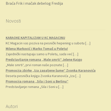
Braća Frik i mačak debelog Fredija
Novosti
KARAOKE KAPITALIZAM U KC MAGACINU
KC Magacin vas poziva na pesnički hepening u subotu
[…]
Milena Marković i Marko Tomaš u Poletu!
Zajednički nastupaju samo u Poletu, sada već
[…]
Predstavljanje romana „Male smrti“ Jelene Kajgo
„Male smrti“, prvi roman naše poznate
[…]
Promocija zbirke „Iza zapaljene šume“ Zvonka Karanovića
Deseta pesnička knjiga Zvonka Karanovića „Iza
[…]
Promocija romana „Sila i Soni u Berlinu“
Predstavljanje romana „Sila i Soni u
[…]
Autori