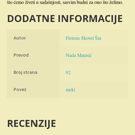
što ćemo živeti u sadašnjosti, sasvim budni za ono što želimo.
DODATNE INFORMACIJE
Autor
Florens Skovel Šin
Prevod
Nada Matasić
Broj strana
92
Povez
meki
RECENZIJE