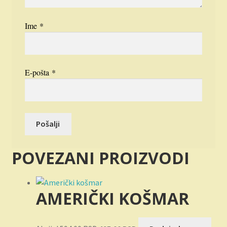
Ime
*
E-pošta
*
POVEZANI PROIZVODI
AMERIČKI KOŠMAR
Originalna
Trenutna