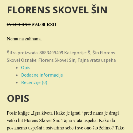
Novosti
FLORENS SKOVEL ŠIN
O nama
Originalna
594.00
RSD
Trenutna
693.00
RSD
cena
cena
Plaćanje
Nema na zalihama
je
je:
bila:
594.00 RSD.
Privatnost
Šifra proizvoda:
8683499499
Kategorije:
Š
,
Šin Florens
693.00 RSD.
Skovel
Oznake:
Florens Skovel Šin
,
Tajna vrata uspeha
Uslovi korišćenja
Opis
Dodatne informacije
Recenzije (0)
OPIS
Posle knjige „Igra života i kako je igrati“ pred nama je drugi
veliki hit Florens Skovel Šin: Tajna vrata uspeha. Kako da
postanemo uspešni i ostvarimo sebe i sve ono što želimo? Tako