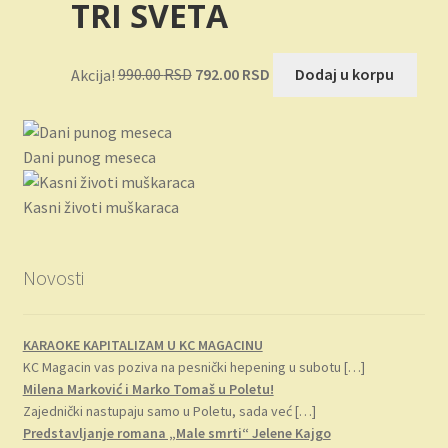
TRI SVETA
bila:
891.00 RSD.
990.00 RSD.
Originalna
Trenutna
Akcija!
990.00
RSD
792.00
RSD
Dodaj u korpu
cena
cena
je
je:
bila:
792.00 RSD.
Dani punog meseca
990.00 RSD.
Kasni životi muškaraca
Novosti
KARAOKE KAPITALIZAM U KC MAGACINU
KC Magacin vas poziva na pesnički hepening u subotu
[…]
Milena Marković i Marko Tomaš u Poletu!
Zajednički nastupaju samo u Poletu, sada već
[…]
Predstavljanje romana „Male smrti“ Jelene Kajgo