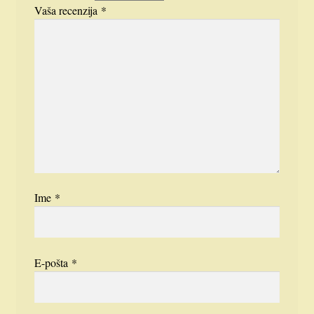
Vaša recenzija
*
Ime
*
E-pošta
*