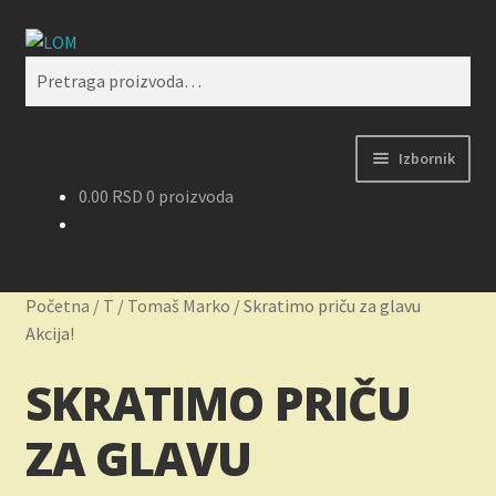
Preskoči
Skoči
Pretraži
na
na
Pretraga
navigaciju
sadržaj
za:
Izbornik
0.00
RSD
0 proizvoda
Početak
Kontakt
Početna
/
T
/
Tomaš Marko
/
Skratimo priču za glavu
Korpa
Akcija!
SKRATIMO PRIČU
Kupovina, isporuka i reklamacije
ZA GLAVU
Moj nalog