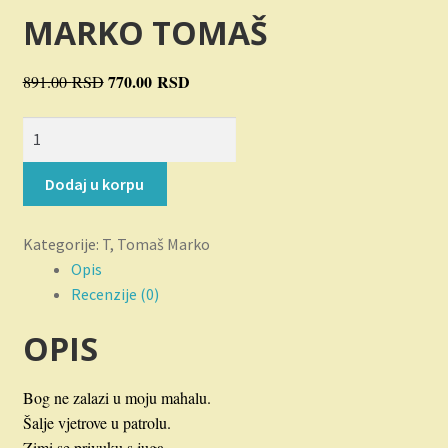
Novosti
MARKO TOMAŠ
O nama
Originalna
770.00
RSD
Trenutna
891.00
RSD
cena
cena
Plaćanje
Skratimo
je
je:
priču
bila:
770.00 RSD.
Privatnost
za
891.00 RSD.
Dodaj u korpu
glavu
Uslovi korišćenja
količina
Kategorije:
T
,
Tomaš Marko
Opis
Recenzije (0)
OPIS
Bog ne zalazi u moju mahalu.
Šalje vjetrove u patrolu.
Zimi se privuku s juga,