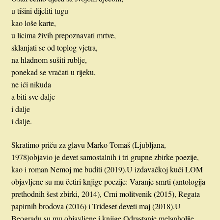
u tišini dijeliti tugu
kao loše karte,
u licima živih prepoznavati mrtve,
sklanjati se od toplog vjetra,
na hladnom sušiti rublje,
ponekad se vraćati u rijeku,
ne ići nikuda
a biti sve dalje
i dalje
i dalje.
Skratimo priču za glavu Marko Tomaš (Ljubljana,
1978)objavio je devet samostalnih i tri grupne zbirke poezije,
kao i roman Nemoj me buditi (2019).U izdavačkoj kući LOM
objavljene su mu četiri knjige poezije: Varanje smrti (antologija
prethodnih šest zbirki, 2014), Crni molitvenik (2015), Regata
papirnih brodova (2016) i Trideset deveti maj (2018).U
Beogradu su mu objavljene i knjige Odrastanje melanholije