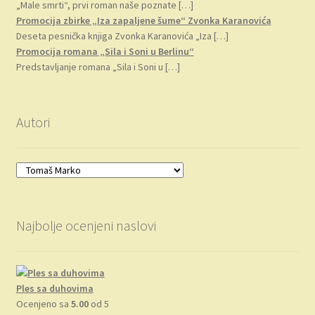
„Male smrti“, prvi roman naše poznate
[…]
Promocija zbirke „Iza zapaljene šume“ Zvonka Karanovića
Deseta pesnička knjiga Zvonka Karanovića „Iza
[…]
Promocija romana „Sila i Soni u Berlinu“
Predstavljanje romana „Sila i Soni u
[…]
Autori
Najbolje ocenjeni naslovi
Ples sa duhovima
Ocenjeno sa
5.00
od 5