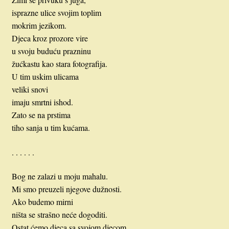
isprazne ulice svojim toplim
mokrim jezikom.
Djeca kroz prozore vire
u svoju buduću prazninu
žućkastu kao stara fotografija.
U tim uskim ulicama
veliki snovi
imaju smrtni ishod.
Zato se na prstima
tiho sanja u tim kućama.
. . . . . .
Bog ne zalazi u moju mahalu.
Mi smo preuzeli njegove dužnosti.
Ako budemo mirni
ništa se strašno neće dogoditi.
Ostat ćemo djeca sa svojom djecom,