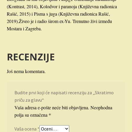
(Kontrast, 2014), Kolodvor i paranoja (Književna radionica
Rašić, 2015) i Pisma s juga (Književna radionica Rašić,
2019).Živeo je i radio širom ex-Yu. Trenutno živi između
Mostara i Zagreba.
RECENZIJE
Još nema komentara.
Budite prvi koji će napisati recenziju za „Skratimo
priču za glavu“
Vaša adresa e-pošte neće biti objavljena.
Neophodna
polja su označena
*
Vaša ocena
*