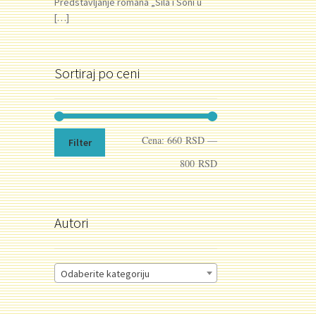
Predstavljanje romana „Sila i Soni u
ena
[…]
:
92.00 RSD.
Sortiraj po ceni
Minimalna
Maksimalna
Cena:
660 RSD
—
Filter
cena
cena
800 RSD
Autori
Odaberite kategoriju