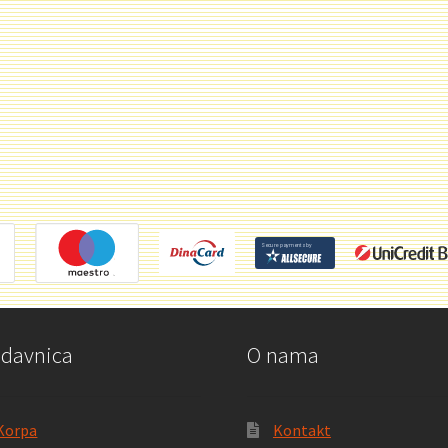
odavnica
O nama
Korpa
Kontakt