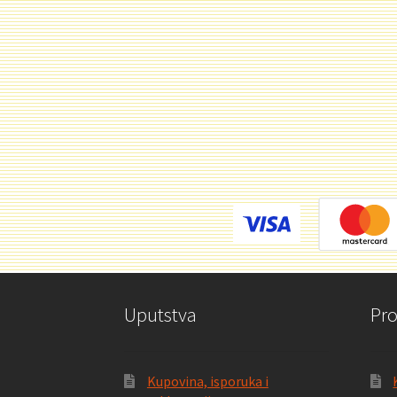
Uputstva
Pr
Kupovina, isporuka i