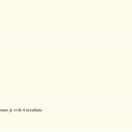
Sortirano
zano je svih 4 rezultata
po
najnovijem