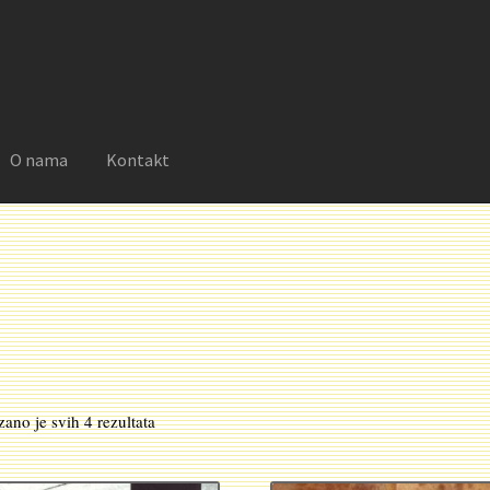
O nama
Kontakt
reklamacije
Moj nalog
Novosti
O nama
Plaćanje
Privatnost
Sortirano
zano je svih 4 rezultata
po
najnovijem