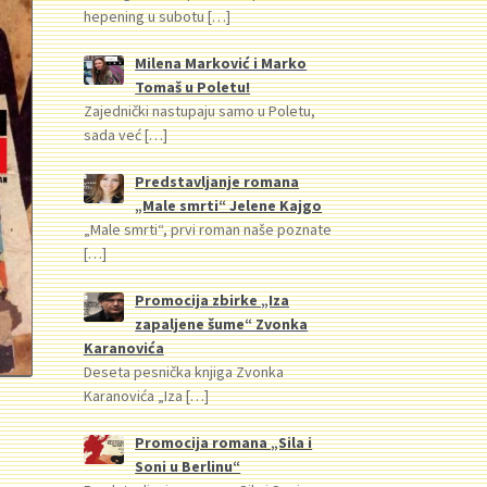
hepening u subotu
[…]
Milena Marković i Marko
Tomaš u Poletu!
Zajednički nastupaju samo u Poletu,
sada već
[…]
Predstavljanje romana
„Male smrti“ Jelene Kajgo
„Male smrti“, prvi roman naše poznate
[…]
Promocija zbirke „Iza
zapaljene šume“ Zvonka
Karanovića
Deseta pesnička knjiga Zvonka
Karanovića „Iza
[…]
Promocija romana „Sila i
Soni u Berlinu“
renutna