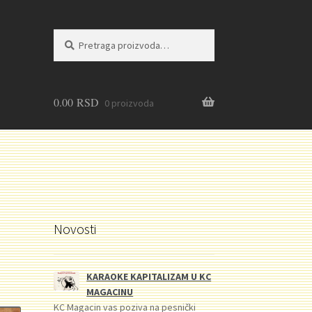
Pretraga
Pretraži
za:
0.00
RSD
0 proizvoda
Novosti
KARAOKE KAPITALIZAM U KC
MAGACINU
KC Magacin vas poziva na pesnički