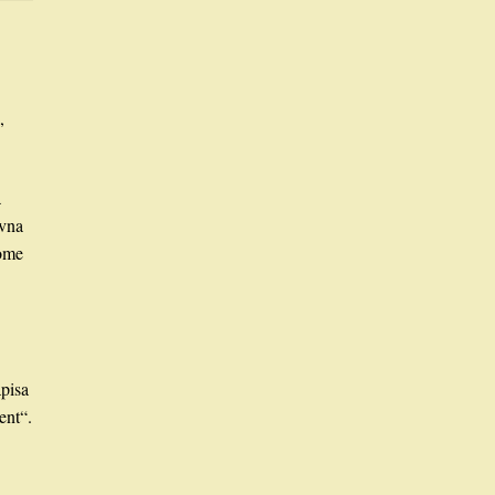
.
,
a
avna
kome
apisa
ent“.