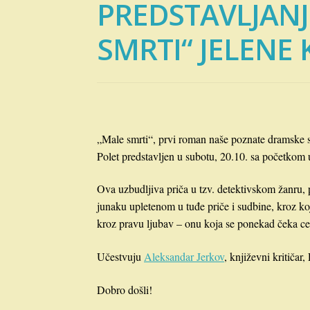
PREDSTAVLJAN
SMRTI“ JELENE
„Male smrti“, prvi roman naše poznate dramske s
Polet predstavljen u subotu, 20.10. sa početkom 
Ova uzbudljiva priča u tzv. detektivskom žanru,
junaku upletenom u tuđe priče i sudbine, kroz koj
kroz pravu ljubav – onu koja se ponekad čeka c
Učestvuju
Aleksandar Jerkov
, književni kritiča
Dobro došli!