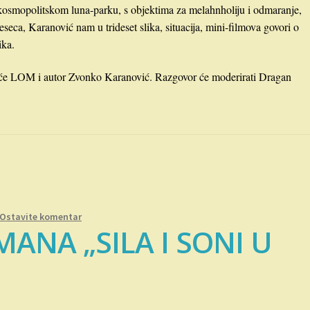
 kosmopolitskom luna-parku, s objektima za melahnholiju i odmaranje,
eseca, Karanović nam u trideset slika, situacija, mini-filmova govori o
ika.
uće LOM i autor Zvonko Karanović. Razgovor će moderirati Dragan
Ostavite komentar
ANA „SILA I SONI U