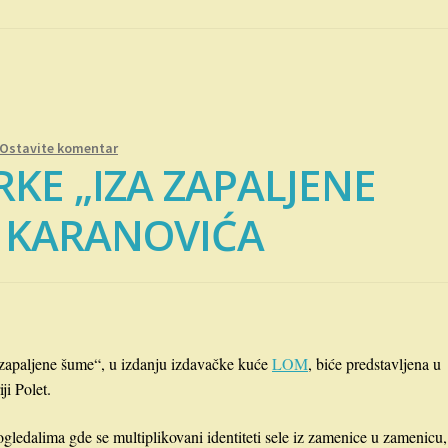
Ostavite komentar
RKE „IZA ZAPALJENE
 KARANOVIĆA
zapaljene šume“, u izdanju izdavačke kuće
LOM
, biće predstavljena u
ji Polet.
ogledalima gde se multiplikovani identiteti sele iz zamenice u zamenicu,