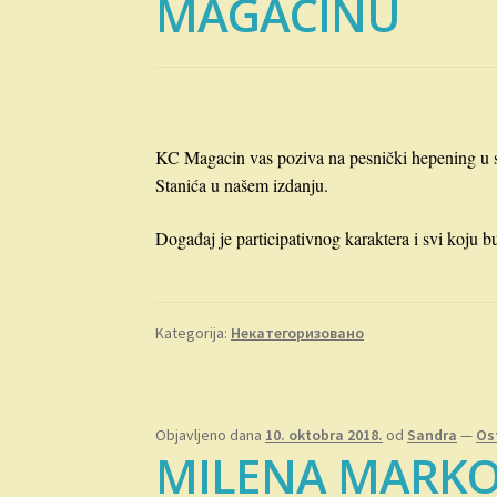
MAGACINU
KC Magacin vas poziva na pesnički hepening u 
Stanića u našem izdanju.
Događaj je participativnog karaktera i svi koju bu
Kategorija:
Некатегоризовано
Objavljeno dana
10. oktobra 2018.
od
Sandra
—
Os
MILENA MARKO