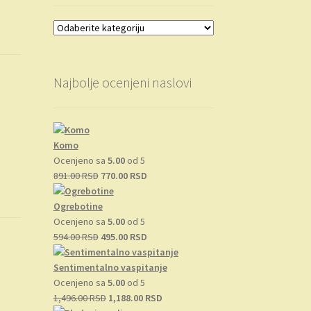
Najbolje ocenjeni naslovi
Komo
Ocenjeno sa
5.00
od 5
Originalna
Trenutna
891.00
RSD
770.00
RSD
cena
cena
je
je:
Ogrebotine
bila:
770.00 RSD.
Ocenjeno sa
5.00
od 5
891.00 RSD.
Originalna
Trenutna
594.00
RSD
495.00
RSD
cena
cena
je
je:
Sentimentalno vaspitanje
bila:
495.00 RSD.
Ocenjeno sa
5.00
od 5
594.00 RSD.
Originalna
Trenutna
1,496.00
RSD
1,188.00
RSD