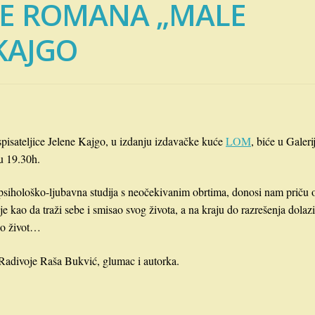
JE ROMANA „MALE
 KAJGO
pisateljice Jelene Kajgo, u izdanju izdavačke kuće
LOM
, biće u Galerij
u 19.30h.
 psihološko-ljubavna studija s neočekivanim obrtima, donosi nam priču 
e kao da traži sebe i smisao svog života, a na kraju do razrešenja dolaz
eo život…
r, Radivoje Raša Bukvić, glumac i autorka.