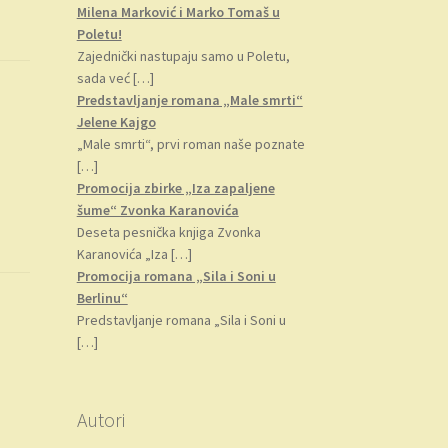
Milena Marković i Marko Tomaš u
Poletu!
Zajednički nastupaju samo u Poletu,
sada već
[…]
Predstavljanje romana „Male smrti“
Jelene Kajgo
„Male smrti“, prvi roman naše poznate
[…]
Promocija zbirke „Iza zapaljene
šume“ Zvonka Karanovića
Deseta pesnička knjiga Zvonka
Karanovića „Iza
[…]
Promocija romana „Sila i Soni u
Berlinu“
Predstavljanje romana „Sila i Soni u
[…]
Autori