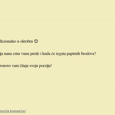
adicionalno u oktobru 😊
ija nana crnu vunu prede i kuda će regata papirnih brodova?
onovo vam čitaju svoju poeziju!
tavite komentar