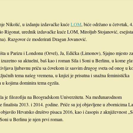
anje Nikolić, u izdanju izdavačke kuće
LOM
, biće održano u četvrtak, 4
vio Rigonat, urednik izdavačke kuće LOM, Miroljub Stojanović, esejista
lina). Razgovor će moderirati Dragan Jovanović.
ta u Parizu i Londonu (Orvel), Ja, Edička (Limonov), Sjajno mjesto z
 izuzetno su aktuelni, baš kao i roman Sila i Soni u Berlinu, u kome gl
življava ljubavnu priču sa čovekom iz sasvim drugog sveta od onog u 
ključnih tema našeg vremena, u knjizi je prisutna i snažna feministička
 u kojima dominira tema egzila.
rala je filozofiju na Beogradskom Univerzitetu. Na međunarodnom
e finalista 2013. i 2014. godine. Priče su joj objavljene u zbornicima L
i“ objavilo Hrvatsko društvo pisaca 2016, kao i časopis z aknjiževnost „S
 Soni u Berlinu je njen prvi roman.