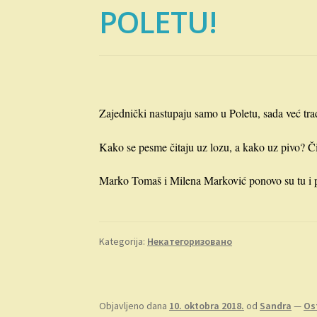
POLETU!
Zajednički nastupaju samo u Poletu, sada već tr
Kako se pesme čitaju uz lozu, a kako uz pivo? Č
Marko Tomaš i Milena Marković ponovo su tu i p
Kategorija:
Некатегоризовано
Objavljeno dana
10. oktobra 2018.
od
Sandra
—
Os