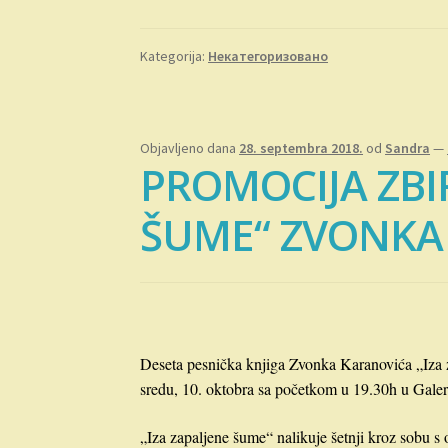
Kategorija:
Некатегоризовано
Objavljeno dana
28. septembra 2018.
od
Sandra
—
PROMOCIJA ZBI
ŠUME“ ZVONKA
Deseta pesnička knjiga Zvonka Karanovića „Iza 
sredu, 10. oktobra sa početkom u 19.30h u Galeri
„Iza zapaljene šume“ nalikuje šetnji kroz sobu s 