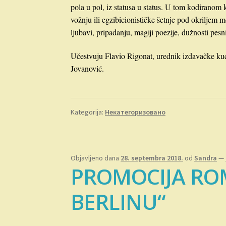
pola u pol, iz statusa u status. U tom kodiranom
vožnju ili egzibicionističke šetnje pod okriljem m
ljubavi, pripadanju, magiji poezije, dužnosti pesn
Učestvuju Flavio Rigonat, urednik izdavačke k
Jovanović.
Kategorija:
Некатегоризовано
Objavljeno dana
28. septembra 2018.
od
Sandra
—
PROMOCIJA ROM
BERLINU“