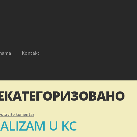
 nama
Kontakt
reklamacije
Moj nalog
Novosti
O nama
Plaćanje
Privatnost
ЕКАТЕГОРИЗОВАНО
Ostavite komentar
ALIZAM U KC