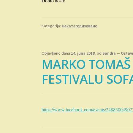
Dobro došli!
Kategorija:
Некатегоризовано
Objavljeno dana
14. juna 2018.
od
Sandra
—
Ostav
MARKO TOMAŠ
FESTIVALU SO
https://www.facebook.com/events/24883004902