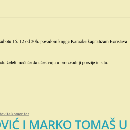
subotu 15. 12 od 20h. povodom knjige Karaoke kapitalizam Borislava
du želeli moći će da učestvuju u proizvodnji poezije in situ.
tavite komentar
VIĆ I MARKO TOMAŠ U