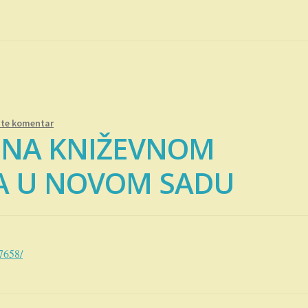
ite komentar
 NA KNIŽEVNOM
FA U NOVOM SADU
7658/