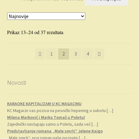
cena
cena
je
je:
bila:
792.00 RSD.
990.00 RSD.
Sortirano
Prikaz 13–24 od 37 rezultata
po
najnovijem
1
2
3
4
Novosti
KARAOKE KAPITALIZAM U KC MAGACINU
KC Magacin vas poziva na pesnički hepening u subotu
[…]
Milena Marković i Marko Tomaš u Poletu!
Zajednički nastupaju samo u Poletu, sada već
[…]
Predstavljanje romana „Male smrti“ Jelene Kajgo
„Male smrti“, prvi roman naše poznate
[…]