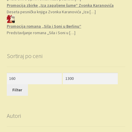
Promocija zbirke „Iza zapaljene šume“ Zvonka Karanovića
Deseta pesnička knjiga Zvonka Karanovića „Iza
[…]
Promocija romana „Sila i Soni u Berlinu“
Predstavljanje romana „Sila i Soni u
[…]
Sortiraj po ceni
Minimalna
Maksimalna
cena
cena
Filter
Autori