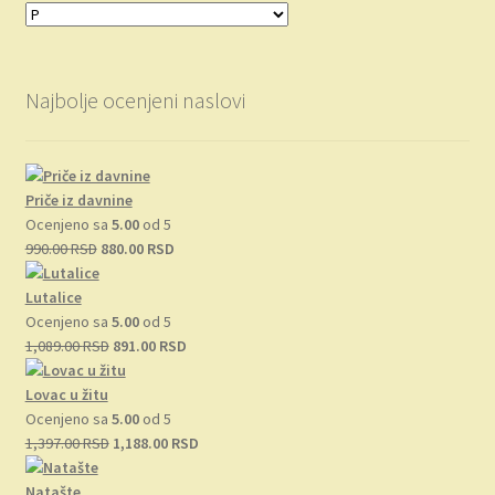
Najbolje ocenjeni naslovi
Priče iz davnine
Ocenjeno sa
5.00
od 5
Originalna
Trenutna
990.00
RSD
880.00
RSD
cena
cena
je
je:
Lutalice
bila:
880.00 RSD.
Ocenjeno sa
5.00
od 5
990.00 RSD.
Originalna
Trenutna
1,089.00
RSD
891.00
RSD
cena
cena
je
je:
Lovac u žitu
bila:
891.00 RSD.
Ocenjeno sa
5.00
od 5
1,089.00 RSD.
Originalna
Trenutna
1,397.00
RSD
1,188.00
RSD
cena
cena
je
je:
Natašte