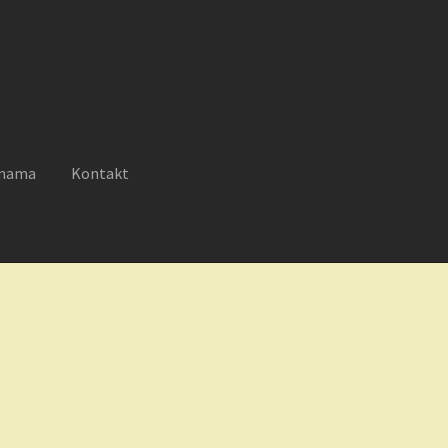
 nama
Kontakt
reklamacije
Moj nalog
Novosti
O nama
Plaćanje
Privatnost