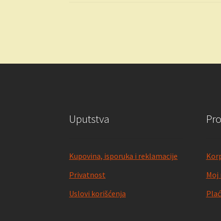
Uputstva
Pr
Kupovina, isporuka i reklamacije
Kor
Privatnost
Moj 
Uslovi korišćenja
Plać