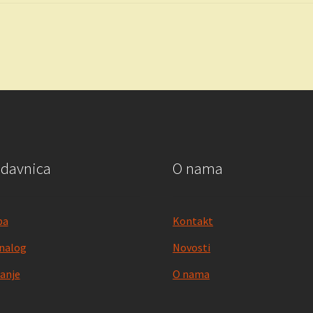
odavnica
O nama
pa
Kontakt
nalog
Novosti
anje
O nama