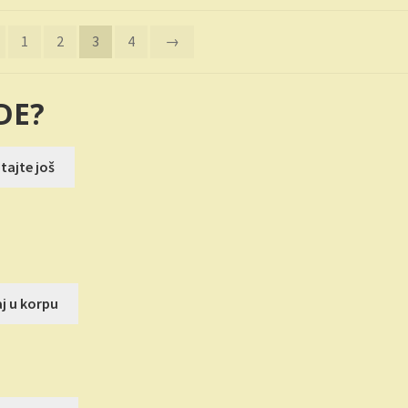
1
2
3
4
→
DE?
a
tajte još
SD.
a
j u korpu
SD.
a