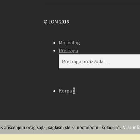
© LOM 2016
Moj nalog
Pretraga
Pretraga
Pretraži
za:
Korpa
1
Korišćenjem ovog sajta, saglasni ste sa upotrebom "kolačića".
Više inf