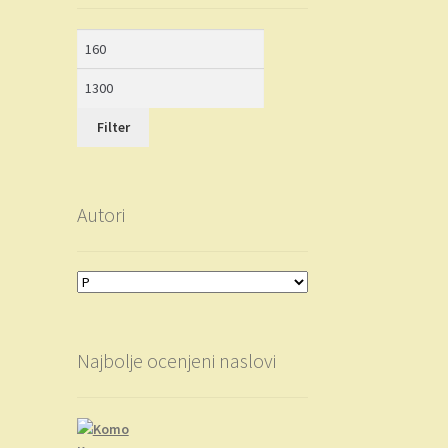
Minimalna
Maksimalna
cena
cena
Filter
Autori
Najbolje ocenjeni naslovi