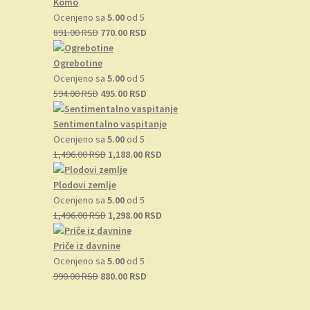
Komo
Ocenjeno sa
5.00
od 5
Originalna
Trenutna
891.00
RSD
770.00
RSD
cena
cena
je
je:
Ogrebotine
bila:
770.00 RSD.
Ocenjeno sa
5.00
od 5
891.00 RSD.
Originalna
Trenutna
594.00
RSD
495.00
RSD
cena
cena
je
je:
Sentimentalno vaspitanje
bila:
495.00 RSD.
Ocenjeno sa
5.00
od 5
594.00 RSD.
Originalna
Trenutna
1,496.00
RSD
1,188.00
RSD
cena
cena
je
je:
Plodovi zemlje
bila:
1,188.00 RSD.
Ocenjeno sa
5.00
od 5
1,496.00 RSD.
Originalna
Trenutna
1,496.00
RSD
1,298.00
RSD
cena
cena
je
je:
Priče iz davnine
bila:
1,298.00 RSD.
Ocenjeno sa
5.00
od 5
Originalna
1,496.00 RSD.
Trenutna
990.00
RSD
880.00
RSD
cena
cena
je
je: