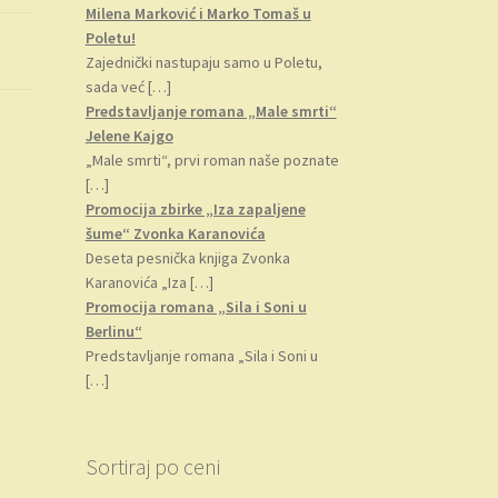
Milena Marković i Marko Tomaš u
Poletu!
Zajednički nastupaju samo u Poletu,
sada već
[…]
Predstavljanje romana „Male smrti“
Jelene Kajgo
„Male smrti“, prvi roman naše poznate
[…]
Promocija zbirke „Iza zapaljene
šume“ Zvonka Karanovića
Deseta pesnička knjiga Zvonka
Karanovića „Iza
[…]
Promocija romana „Sila i Soni u
Berlinu“
Predstavljanje romana „Sila i Soni u
[…]
Sortiraj po ceni