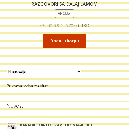
RAZGOVORI SA DALAJ LAMOM
AKCIJA!
Originalna
Trenutna
891.00
RSD
770.00
RSD
cena
cena
je
je:
Dodaj u korpu
bila:
770.00 RSD.
891.00 RSD.
Prikazan jedan rezultat
Novosti
KARAOKE KAPITALIZAM U KC MAGACINU