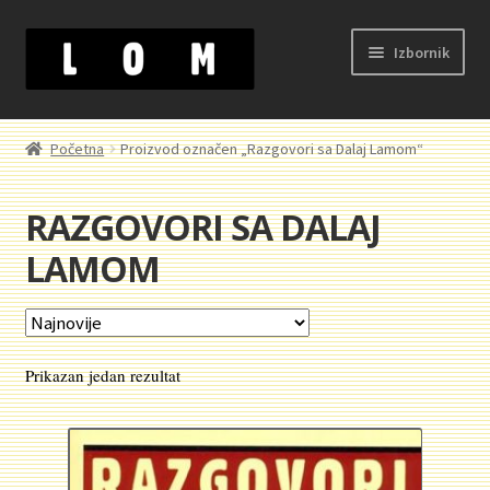
Preskoči
Skoči
Izbornik
na
na
navigaciju
sadržaj
Početak
Početna
Proizvod označen „Razgovori sa Dalaj Lamom“
Kontakt
RAZGOVORI SA DALAJ
Korpa
LAMOM
Kupovina, isporuka i reklamacije
Moj nalog
Prikazan jedan rezultat
Novosti
O nama