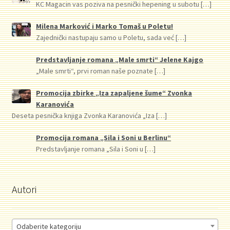
KC Magacin vas poziva na pesnički hepening u subotu
[…]
Milena Marković i Marko Tomaš u Poletu!
Zajednički nastupaju samo u Poletu, sada već
[…]
Predstavljanje romana „Male smrti“ Jelene Kajgo
„Male smrti“, prvi roman naše poznate
[…]
Promocija zbirke „Iza zapaljene šume“ Zvonka
Karanovića
Deseta pesnička knjiga Zvonka Karanovića „Iza
[…]
Promocija romana „Sila i Soni u Berlinu“
Predstavljanje romana „Sila i Soni u
[…]
Autori
Odaberite kategoriju