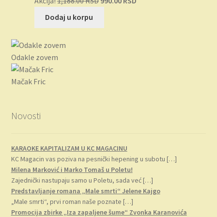
Akcija!
1,188.00
RSD
990.00
RSD
cena
cena
Dodaj u korpu
je
je:
bila:
990.00 RSD.
1,188.00 RSD.
Odakle zovem
Mačak Fric
Novosti
KARAOKE KAPITALIZAM U KC MAGACINU
KC Magacin vas poziva na pesnički hepening u subotu
[…]
Milena Marković i Marko Tomaš u Poletu!
Zajednički nastupaju samo u Poletu, sada već
[…]
Predstavljanje romana „Male smrti“ Jelene Kajgo
„Male smrti“, prvi roman naše poznate
[…]
Promocija zbirke „Iza zapaljene šume“ Zvonka Karanovića