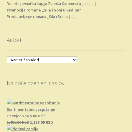
Deseta pesnička knjiga Zvonka Karanovića „Iza
[…]
Promocija romana „Sila i Soni u Berlinu“
Predstavljanje romana „Sila i Soni u
[…]
Autori
Najbolje ocenjeni naslovi
Sentimentalno vaspitanje
Ocenjeno sa
5.00
od 5
Originalna
Trenutna
1,496.00
RSD
1,188.00
RSD
cena
cena