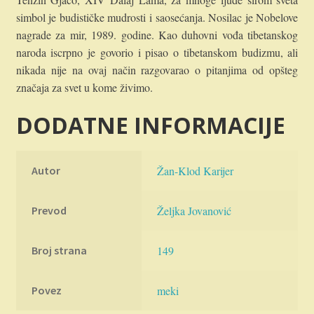
simbol je budističke mudrosti i saosećanja. Nosilac je Nobelove
nagrade za mir, 1989. godine. Kao duhovni vođa tibetanskog
naroda iscrpno je govorio i pisao o tibetanskom budizmu, ali
nikada nije na ovaj način razgovarao o pitanjima od opšteg
značaja za svet u kome živimo.
DODATNE INFORMACIJE
Autor
Žan-Klod Karijer
Prevod
Željka Jovanović
Broj strana
149
Povez
meki