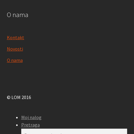
O nama
Kontakt
Novosti
O nama
© LOM 2016
Moj nalog
Pretraga
Pretraga
Pretraži