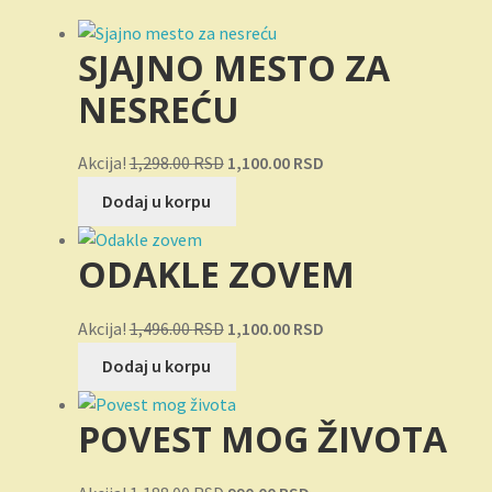
SJAJNO MESTO ZA
NESREĆU
Originalna
Trenutna
Akcija!
1,298.00
RSD
1,100.00
RSD
cena
cena
Dodaj u korpu
je
je:
bila:
1,100.00 RSD.
ODAKLE ZOVEM
1,298.00 RSD.
Originalna
Trenutna
Akcija!
1,496.00
RSD
1,100.00
RSD
cena
cena
Dodaj u korpu
je
je:
bila:
1,100.00 RSD.
POVEST MOG ŽIVOTA
1,496.00 RSD.
Originalna
Trenutna