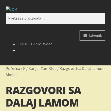
Preskoči
Skoči
Pretraži
na
na
Pretraga
navigaciju
sadržaj
za:
Izbornik
0.00
RSD
0 proizvoda
Početak
Kontakt
Početna
/
K
/
Karijer Žan-Klod
/
Razgovori sa Dalaj Lamom
Korpa
Akcija!
RAZGOVORI SA
Kupovina, isporuka i reklamacije
DALAJ LAMOM
Moj nalog