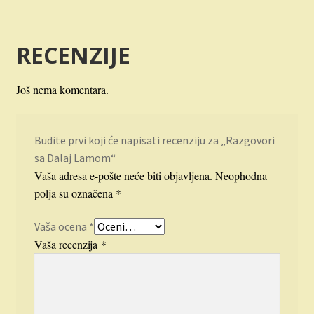
RECENZIJE
Još nema komentara.
Budite prvi koji će napisati recenziju za „Razgovori
sa Dalaj Lamom“
Vaša adresa e-pošte neće biti objavljena.
Neophodna
polja su označena
*
Vaša ocena
*
Vaša recenzija
*