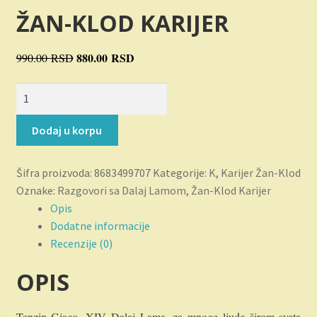
Novosti
ŽAN-KLOD KARIJER
O nama
Originalna
880.00
RSD
Trenutna
990.00
RSD
cena
cena
Plaćanje
Razgovori
je
je:
sa
bila:
880.00 RSD.
Privatnost
Dalaj
990.00 RSD.
Dodaj u korpu
Lamom
Uslovi korišćenja
količina
Šifra proizvoda:
8683499707
Kategorije:
K
,
Karijer Žan-Klod
Oznake:
Razgovori sa Dalaj Lamom
,
Žan-Klod Karijer
Opis
Dodatne informacije
Recenzije (0)
OPIS
Tenzin Gjaco, XIV Dalaj Lama, za mnoge ljude širom sveta