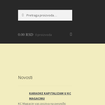
Pretraga
Pretraži
za:
0.00
RSD
0 proizvoda
Novosti
KARAOKE KAPITALIZAM U KC
MAGACINU
KC Magacin vas poziva na pesnički