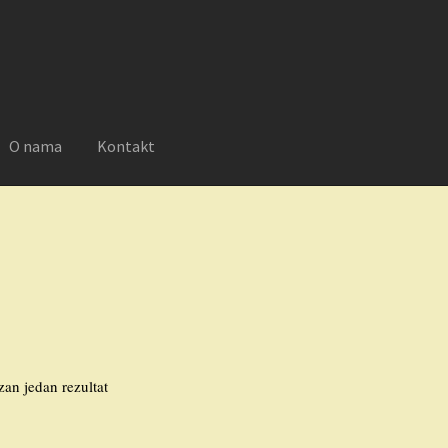
O nama
Kontakt
reklamacije
Moj nalog
Novosti
O nama
Plaćanje
Privatnost
zan jedan rezultat