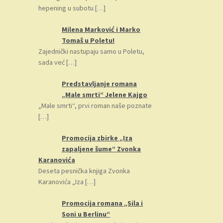
hepening u subotu
[…]
Milena Marković i Marko
Tomaš u Poletu!
Zajednički nastupaju samo u Poletu,
sada već
[…]
Predstavljanje romana
„Male smrti“ Jelene Kajgo
„Male smrti“, prvi roman naše poznate
[…]
Promocija zbirke „Iza
zapaljene šume“ Zvonka
Karanovića
Deseta pesnička knjiga Zvonka
Karanovića „Iza
[…]
Promocija romana „Sila i
Soni u Berlinu“