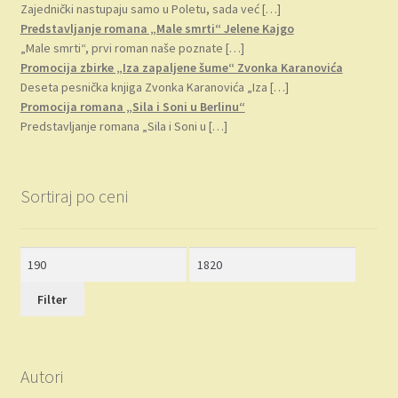
Zajednički nastupaju samo u Poletu, sada već
[…]
Predstavljanje romana „Male smrti“ Jelene Kajgo
„Male smrti“, prvi roman naše poznate
[…]
Promocija zbirke „Iza zapaljene šume“ Zvonka Karanovića
Deseta pesnička knjiga Zvonka Karanovića „Iza
[…]
Promocija romana „Sila i Soni u Berlinu“
Predstavljanje romana „Sila i Soni u
[…]
Sortiraj po ceni
Minimalna
Maksimalna
cena
cena
Filter
Autori