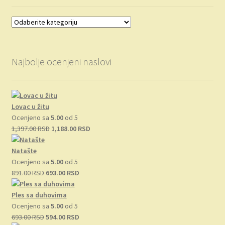
Najbolje ocenjeni naslovi
Lovac u žitu
Ocenjeno sa
5.00
od 5
Originalna
Trenutna
1,397.00
RSD
1,188.00
RSD
cena
cena
je
je:
Natašte
bila:
1,188.00 RSD.
Ocenjeno sa
5.00
od 5
Originalna
1,397.00 RSD.
Trenutna
891.00
RSD
693.00
RSD
cena
cena
je
je:
Ples sa duhovima
bila:
693.00 RSD.
Ocenjeno sa
5.00
od 5
891.00 RSD.
Originalna
Trenutna
693.00
RSD
594.00
RSD