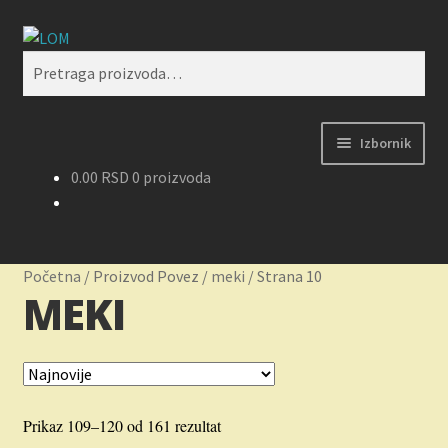
Preskoči
Skoči
Pretraži
na
na
Pretraga
navigaciju
sadržaj
za:
Izbornik
0.00
RSD
0 proizvoda
Početak
Kontakt
Početna
/
Proizvod Povez
/
meki
/
Strana 10
MEKI
Korpa
Kupovina, isporuka i reklamacije
Moj nalog
Sortirano
Prikaz 109–120 od 161 rezultat