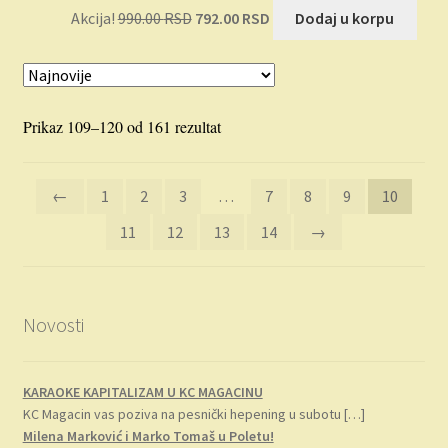
Originalna
Trenutna
Akcija!
990.00
RSD
792.00
RSD
Dodaj u korpu
cena
cena
je
je:
bila:
792.00 RSD.
990.00 RSD.
Sortirano
Prikaz 109–120 od 161 rezultat
po
najnovijem
←
1
2
3
…
7
8
9
10
11
12
13
14
→
Novosti
KARAOKE KAPITALIZAM U KC MAGACINU
KC Magacin vas poziva na pesnički hepening u subotu
[…]
Milena Marković i Marko Tomaš u Poletu!