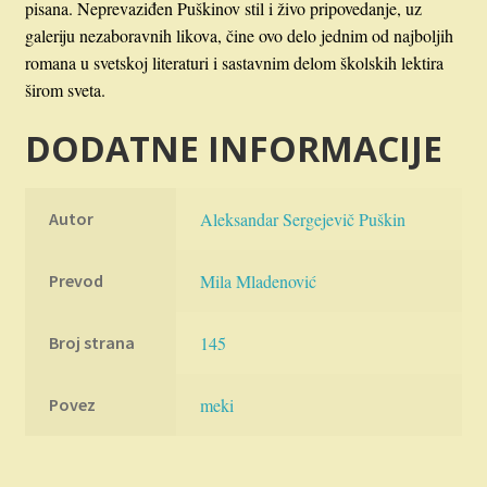
pisana. Neprevaziđen Puškinov stil i živo pripovedanje, uz
galeriju nezaboravnih likova, čine ovo delo jednim od najboljih
romana u svetskoj literaturi i sastavnim delom školskih lektira
širom sveta.
DODATNE INFORMACIJE
Autor
Aleksandar Sergejevič Puškin
Prevod
Mila Mladenović
Broj strana
145
Povez
meki