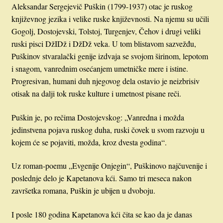
Aleksandar Sergejevič Puškin (1799-1937) otac je ruskog
književnog jezika i velike ruske književnosti. Na njemu su učili
Gogolj, Dostojevski, Tolstoj, Turgenjev, Čehov i drugi veliki
ruski pisci DžIDž i DžDž veka. U tom blistavom sazvežđu,
Puškinov stvaralački genije izdvaja se svojom širinom, lepotom
i snagom, vanrednim osećanjem umetničke mere i istine.
Progresivan, humani duh njegovog dela ostavio je neizbrisiv
otisak na dalji tok ruske kulture i umetnost pisane reči.
Puškin je, po rečima Dostojevskog: „Vanredna i možda
jedinstvena pojava ruskog duha, ruski čovek u svom razvoju u
kojem će se pojaviti, možda, kroz dvesta godina“.
Uz roman-poemu „Evgenije Onjegin“, Puškinovo najčuvenije i
poslednje delo je Kapetanova kći. Samo tri meseca nakon
završetka romana, Puškin je ubijen u dvoboju.
I posle 180 godina Kapetanova kći čita se kao da je danas