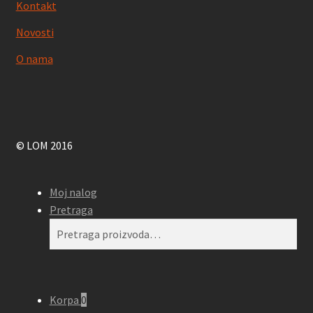
Kontakt
Novosti
O nama
© LOM 2016
Moj nalog
Pretraga
Pretraga
Pretraži
za:
Korpa
0