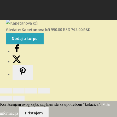
Originalna
Trenutna
Gledate:
Kapetanova kći
990.00
RSD
792.00
RSD
cena
cena
Dodaj u korpu
je
je:
bila:
792.00 RSD.
990.00 RSD.
Korišćenjem ovog sajta, saglasni ste sa upotrebom "kolačića".
Više
informacija
Pristajem