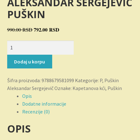
ALEKSANDAR SERGEJEVIČ
Novosti
PUŠKIN
O nama
Originalna
792.00
RSD
Trenutna
990.00
RSD
Plaćanje
cena
cena
Kapetanova
je
je:
kći
Privatnost
bila:
792.00 RSD.
količina
990.00 RSD.
Dodaj u korpu
Uslovi korišćenja
Šifra proizvoda:
9788679581099
Kategorije:
P
,
Puškin
Aleksandar Sergejevič
Oznake:
Kapetanova kći
,
Puškin
Opis
Dodatne informacije
Recenzije (0)
OPIS