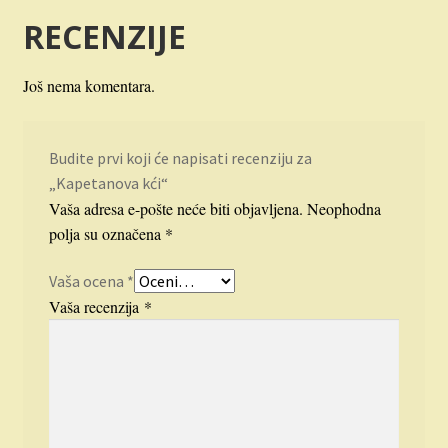
RECENZIJE
Još nema komentara.
Budite prvi koji će napisati recenziju za
„Kapetanova kći“
Vaša adresa e-pošte neće biti objavljena.
Neophodna
polja su označena
*
Vaša ocena
*
Vaša recenzija
*