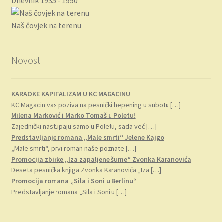
Dnevnik 1935 - 1950
990.00 RSD.
Naš čovjek na terenu
Novosti
KARAOKE KAPITALIZAM U KC MAGACINU
KC Magacin vas poziva na pesnički hepening u subotu
[…]
Milena Marković i Marko Tomaš u Poletu!
Zajednički nastupaju samo u Poletu, sada već
[…]
Predstavljanje romana „Male smrti“ Jelene Kajgo
„Male smrti“, prvi roman naše poznate
[…]
Promocija zbirke „Iza zapaljene šume“ Zvonka Karanovića
Deseta pesnička knjiga Zvonka Karanovića „Iza
[…]
Promocija romana „Sila i Soni u Berlinu“
Predstavljanje romana „Sila i Soni u
[…]